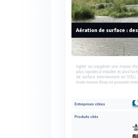
Aération de surface : de
Agiter ou oxygéner une masse d’eau
plus rapides à installer et plus fa
de surface interviennent en STEU,
toute masse d’eau ne pouvant reste
Entreprises citées
Produits cités