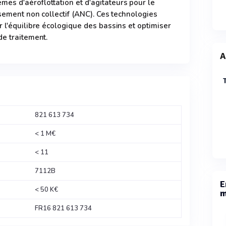
es d'aéroflottation et d'agitateurs pour le
ssement non collectif (ANC). Ces technologies
r l'équilibre écologique des bassins et optimiser
de traitement.
A
821 613 734
< 1 M€
< 11
7112B
E
< 50 K€
m
FR16 821 613 734