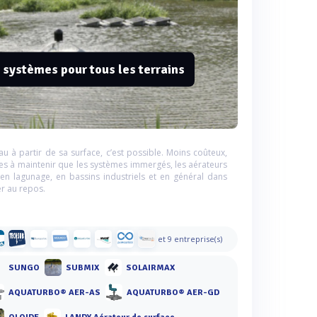
s systèmes pour tous les terrains
 à partir de sa surface, c’est possible. Moins coûteux,
ciles à maintenir que les systèmes immergés, les aérateurs
 en lagunage, en bassins industriels et en général dans
r au repos.
et 9 entreprise(s)
SUNGO
SUBMIX
SOLAIRMAX
AQUATURBO® AER-AS
AQUATURBO® AER-GD