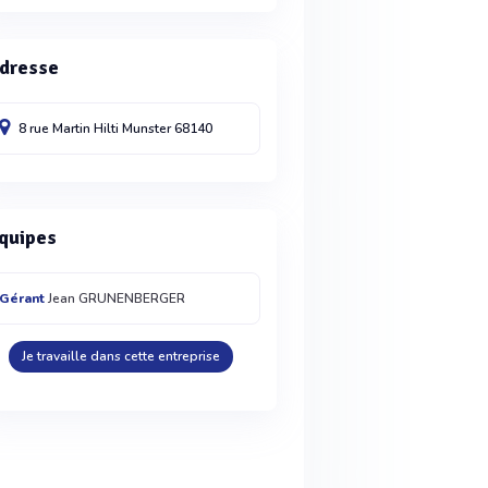
dresse
8 rue Martin Hilti
Munster
68140
quipes
Gérant
Jean GRUNENBERGER
Je travaille dans cette entreprise