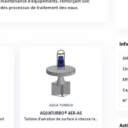
 maintenance d'équipements, renforçant son
 des processus de traitement des eaux.
Inf
SI
Chi
Eff
Ca
N°
AQUA TURBO®
AQUATURBO® AER-AS
ant
Turbine d'aération de surface à vitesse rapide
Act