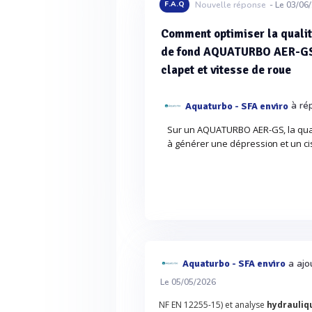
F.A.Q
Nouvelle réponse
- Le 03/06
Comment optimiser la qualit
de fond AQUATURBO AER-GS (vi
clapet et vitesse de roue
à ré
Aquaturbo - SFA enviro
Sur un AQUATURBO AER-GS, la qual
à générer une dépression et un cis
a ajo
Aquaturbo - SFA enviro
Le 05/05/2026
NF EN 12255-15) et analyse
hydrauliq