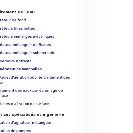
itement de l'eau
rateur de fond
rateurs fines bulles
rateurs immergés mécaniques
itateur mélangeur de fluides
itateur mélangeur submersible
versoirs flottants
nérateur de nanobulles
ériel d'aération pour le traitement des
ux
aitement des eaux par écrémage de
rface
rbines d'aération de surface
vices spécialisés et ingénierie
cation d'agitateur-mélangeur
cation de pompes