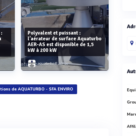
Adr
 :
Polyvalent et puissant :
u
l’aérateur de surface Aquaturbo
n
AER-AS est disponible de 1,5
kW à 200 kW
aquaturbo® aer-as
Aut
isations de AQUATURBO - SFA ENVIRO
Equi
Voir plus
Gro
Mar
Affi