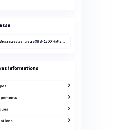
esse
Brusselsesteenweg 508
B-1500 Halle
99000
Belgique
res informations
pes
upements
ques
liations