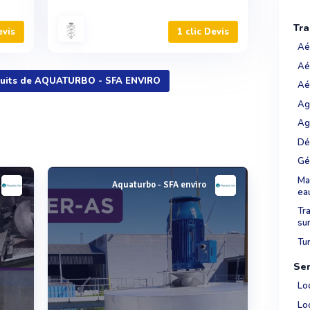
Tra
evis
1 clic Devis
Aé
Aé
oduits de AQUATURBO - SFA ENVIRO
Aé
Ag
Ag
Dé
Gé
Mat
Aquaturbo - SFA enviro
ea
Tr
su
Tu
Ser
Lo
Lo