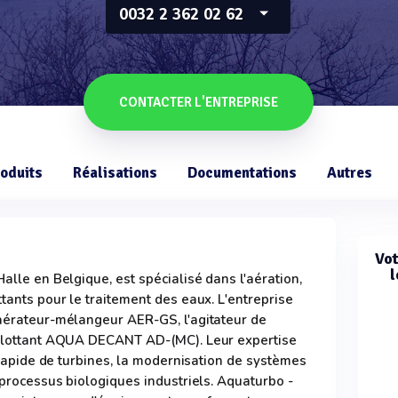
0032 2 362 02 62
CONTACTER L'ENTREPRISE
oduits
Réalisations
Documentations
Autres
Vot
l
alle en Belgique, est spécialisé dans l'aération,
ttants pour le traitement des eaux. L'entreprise
'aérateur-mélangeur AER-GS, l'agitateur de
r flottant AQUA DECANT AD-(MC). Leur expertise
n rapide de turbines, la modernisation de systèmes
s processus biologiques industriels. Aquaturbo -