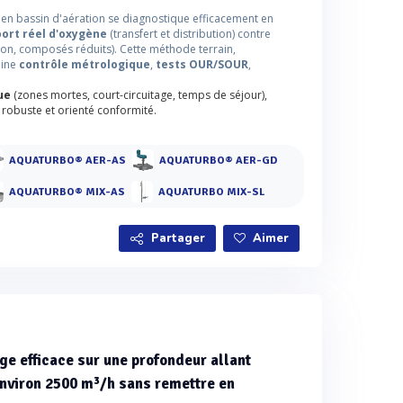
en bassin d'aération se diagnostique efficacement en
ort réel d'oxygène
(transfert et distribution) contre
tion, composés réduits). Cette méthode terrain,
bine
contrôle métrologique
,
tests OUR/SOUR
,
ue
(zones mortes, court-circuitage, temps de séjour),
, robuste et orienté conformité.
AQUATURBO® AER-AS
AQUATURBO® AER-GD
AQUATURBO® MIX-AS
AQUATURBO MIX-SL
Partager
Aimer
e efficace sur une profondeur allant
 environ 2500 m³/h sans remettre en