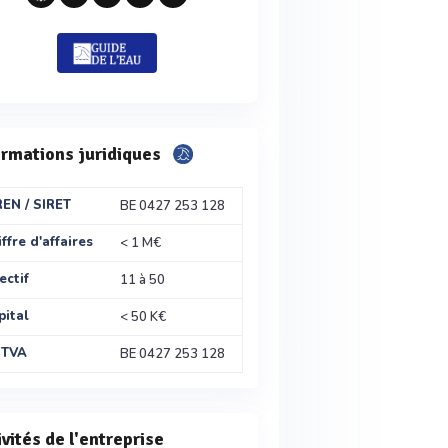
ormations juridiques
REN / SIRET
BE 0427 253 128
ffre d'affaires
< 1 M€
ectif
11 à 50
pital
< 50 K€
 TVA
BE 0427 253 128
ivités de l'entreprise