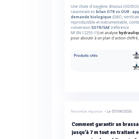
Une chute d'oxygène dissous (OD/DO) 
raisonnant en
bilan OTR vs OUR
:
app
demande biologique
(DBO, nitrifica
reproductible et instrumentable, com
conversion
SOTR/SAE
(référence
NF EN 12255-15
) et analyse
hydrauliq
pour aboutir à un plan d'action chiffré
Produits cités
Nouvelle réponse
- Le 07/04/2026
Comment garantir un brassag
jusqu'à 7 m tout en traitant