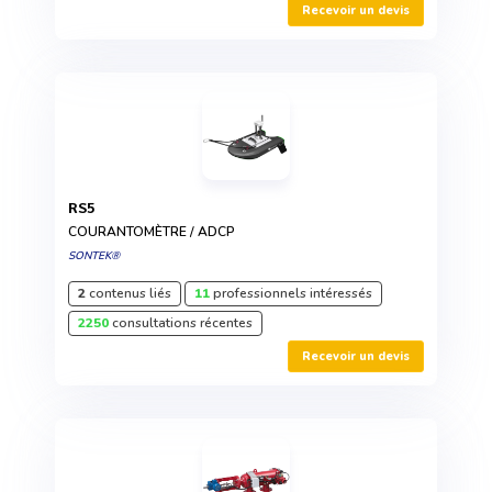
Recevoir un devis
RS5
COURANTOMÈTRE / ADCP
SONTEK®
2
contenus liés
11
professionnels intéressés
2250
consultations récentes
Recevoir un devis