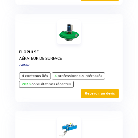
FLOPULSE
AÉRATEUR DE SURFACE
FAIVRE
4
contenus liés
4
professionnels intéressés
2076
consultations récentes
Recevoir un devis