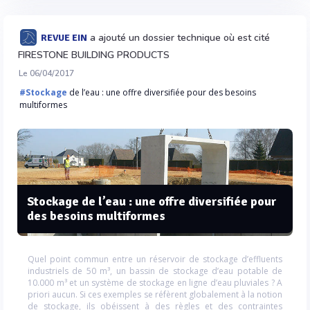
a ajouté un dossier technique où est cité
REVUE EIN
FIRESTONE BUILDING PRODUCTS
Le 06/04/2017
#Stockage
de l’eau : une offre diversifiée pour des besoins
multiformes
Stockage de l’eau : une offre diversifiée pour
des besoins multiformes
Quel point commun entre un réservoir de stockage d’effluents
industriels de 50 m³, un bassin de stockage d’eau potable de
10.000 m³ et un système de stockage en ligne d’eau pluviales ? A
priori aucun. Si ces exemples se réfèrent globalement à la notion
de stockage, ils obéissent à des règles et des contraintes