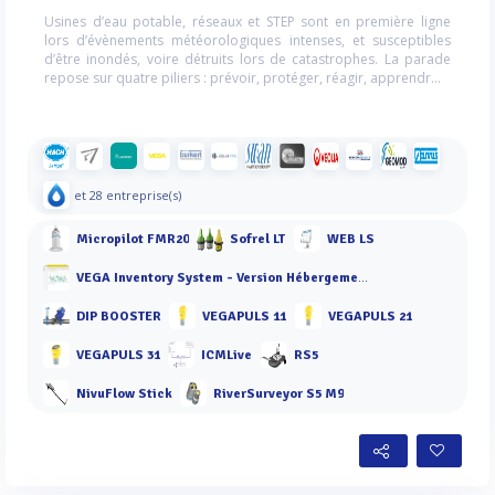
Usines d’eau potable, réseaux et STEP sont en première ligne
lors d’évènements météorologiques intenses, et susceptibles
d’être inondés, voire détruits lors de catastrophes. La parade
repose sur quatre piliers : prévoir, protéger, réagir, apprendr...
et 28 entreprise(s)
Micropilot FMR20
Sofrel LT
WEB LS
VEGA Inventory System - Version Hébergement sur site
DIP BOOSTER
VEGAPULS 11
VEGAPULS 21
VEGAPULS 31
ICMLive
RS5
NivuFlow Stick
RiverSurveyor S5 M9