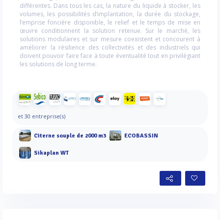
différentes. Dans tous les cas, la nature du liquide à stocker, les
volumes, les possibilités d’implantation, la durée du stockage,
l’emprise foncière disponible, le relief et le temps de mise en
œuvre conditionnent la solution retenue. Sur le marché, les
solutions modulaires et sur mesure coexistent et concourent à
améliorer la résilience des collectivités et des industriels qui
doivent pouvoir faire face à toute éventualité tout en privilégiant
les solutions de long terme.
et 30 entreprise(s)
Citerne souple de 2000 m3
ECOBASSIN
Sikaplan WT