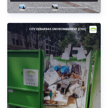
benne compacteur
benne compartimentée
bennes à ciel ouvert
multibenne
benne classe i
CITY DEBARRAS ENVIRONNEMENT (CDE)
Voir plus
Vu sur Facebook