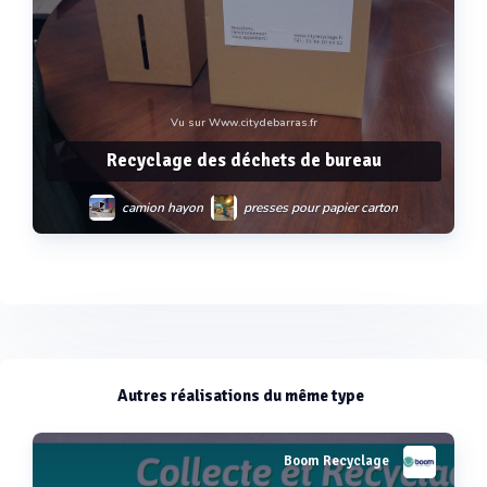
Vu sur Www.citydebarras.fr
Recyclage des déchets de bureau
camion hayon
presses pour papier carton
collecte et transport des déchets
tri de papiers et cartons
console sécurisée
Voir plus
box cartonée
Autres réalisations du même type
Boom Recyclage