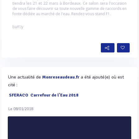
tiendra les 21 et 22 mars à Bordeaux. Ce salon sera l'occasion
de vous faire découvrir sa toute nouvelle gamme de raccords en
fonte dédiée au marché de l'eau. Rendez-vous stand F1.
buff.ly
Une actualité de
a été ajouté(e) où est
Monreseaudeau.fr
cité :
SFERACO
Carrefour de l'Eau 2018
Le 08/01/2018