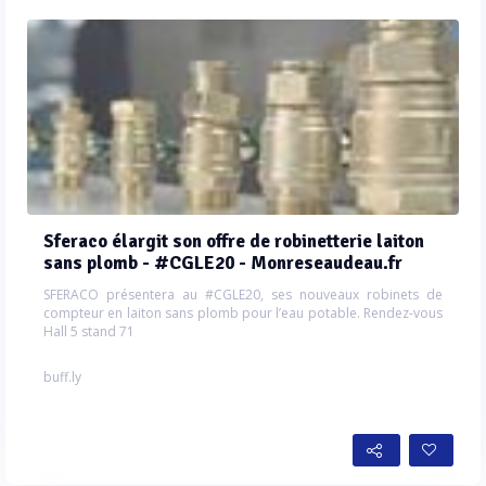
Sferaco élargit son offre de robinetterie laiton
sans plomb - #CGLE20 - Monreseaudeau.fr
SFERACO présentera au #CGLE20, ses nouveaux robinets de
compteur en laiton sans plomb pour l’eau potable. Rendez-vous
Hall 5 stand 71
buff.ly