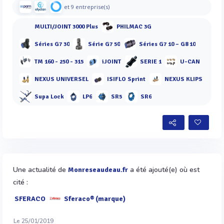
et 9 entreprise(s)
MULTI/JOINT 3000 Plus
PHILMAC 3G
Séries G7 30
Série G7 50
Séries G7 10 – G8 10
TM 160 - 250 - 315
iJOINT
SERIE 1
U-CAN
NEXUS UNIVERSEL
ISIFLO Sprint
NEXUS KLIPS
Supa Lock
LP6
SR5
SR6
Une actualité de
a été ajouté(e) où est
Monreseaudeau.fr
cité :
SFERACO
Sferaco® (marque)
Le 25/01/2019