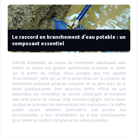
Le raccord en branchement d’eau potable : un
composant essentiel
Difficile d’atteindre un niveau de rendement satisfaisant sans
mettre en œuvre une gestion patrimoniale proactive et ciblée
sur la partie du réseau d’eau potable que l’on appelle
“branchement”, celle qui va de la prise d’eau sur la conduite de
distribution publique jusqu’au compteur et au plus près de la
limite publique-privé. Bien qu’aucun chiffre officiel ne soit
disponible, les remontées du terrain convergent et montrent
que cette partie du réseau, trop souvent négligée, est la cause
de plus de la moitié des interventions des exploitants. Ce chiffre
justifie qu’une attention particulière soit portée aux
branchements, à leur réhabilitation ou à leur remplacement
pour limiter le nombre de fuites et les volumes perdus.