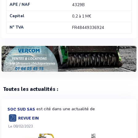
APE / NAF
4329B
Capital
0,2 à 1 M€
N° TVA
FR48449336924
Toutes les actualités :
est cité dans une actualité de
SOC SUD SAS
REVUE EIN
Le 08/02/2023