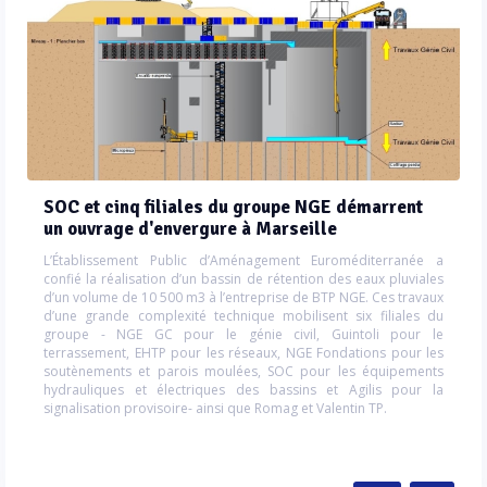
SOC et cinq filiales du groupe NGE démarrent
un ouvrage d'envergure à Marseille
L’Établissement Public d’Aménagement Euroméditerranée a
confié la réalisation d’un bassin de rétention des eaux pluviales
d’un volume de 10 500 m3 à l’entreprise de BTP NGE. Ces travaux
d’une grande complexité technique mobilisent six filiales du
groupe - NGE GC pour le génie civil, Guintoli pour le
terrassement, EHTP pour les réseaux, NGE Fondations pour les
soutènements et parois moulées, SOC pour les équipements
hydrauliques et électriques des bassins et Agilis pour la
signalisation provisoire- ainsi que Romag et Valentin TP.