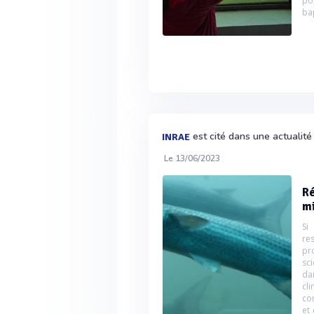
po
ba
est cité dans une actualit
INRAE
Le 13/06/2023
Ré
m
Si
re
pr
sc
da
cl
co
et