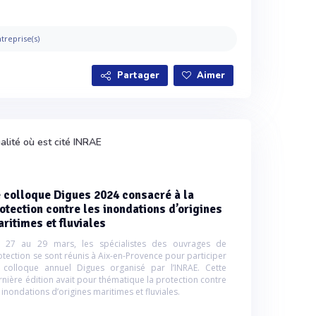
treprise(s)
Partager
Aimer
alité où est cité INRAE
 colloque Digues 2024 consacré à la
otection contre les inondations d’origines
ritimes et fluviales
 27 au 29 mars, les spécialistes des ouvrages de
otection se sont réunis à Aix-en-Provence pour participer
 colloque annuel Digues organisé par l’INRAE. Cette
rnière édition avait pour thématique la protection contre
 inondations d’origines maritimes et fluviales.