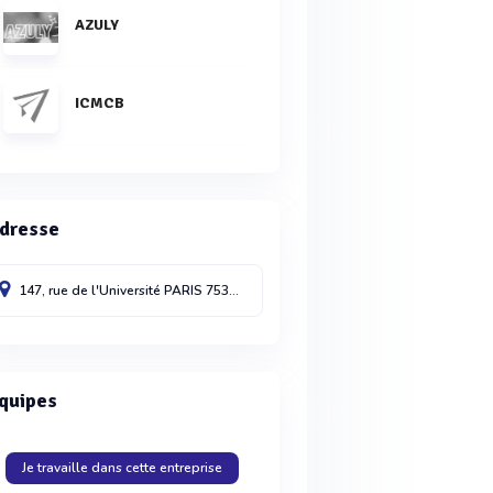
AZULY
ICMCB
dresse
147, rue de l'Université
PARIS
75338
France
quipes
Je travaille dans cette entreprise