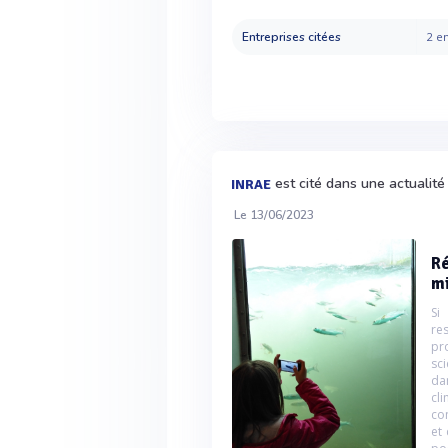
Entreprises citées
2 en
est cité dans une actualit
INRAE
Le 13/06/2023
Ré
m
Si
re
pr
sc
da
cl
co
et