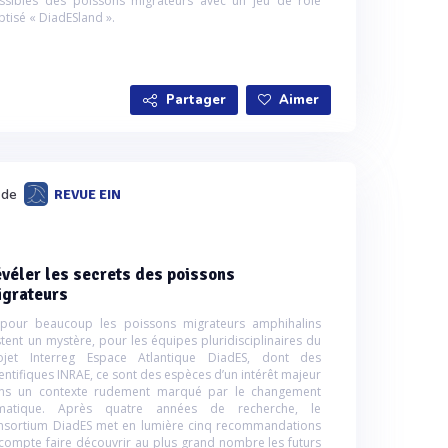
ssibles des poissons migrateurs avec un jeu de rôle
ptisé « DiadESland ».
Partager
Aimer
é de
REVUE EIN
véler les secrets des poissons
igrateurs
 pour beaucoup les poissons migrateurs amphihalins
stent un mystère, pour les équipes pluridisciplinaires du
ojet Interreg Espace Atlantique DiadES, dont des
ientifiques INRAE, ce sont des espèces d’un intérêt majeur
ns un contexte rudement marqué par le changement
imatique. Après quatre années de recherche, le
nsortium DiadES met en lumière cinq recommandations
 compte faire découvrir au plus grand nombre les futurs