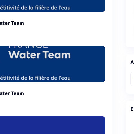
ater Team
A
ater Team
E