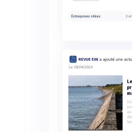
Entreprises citées
3 en
a ajouté une actu
REVUE EIN
Le 18/04/2024
Le
pr
ma
Du
pr
au
de
les