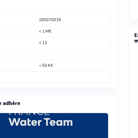
180070039
< 1 M€
E
m
< 11
< 50 K€
e adhère