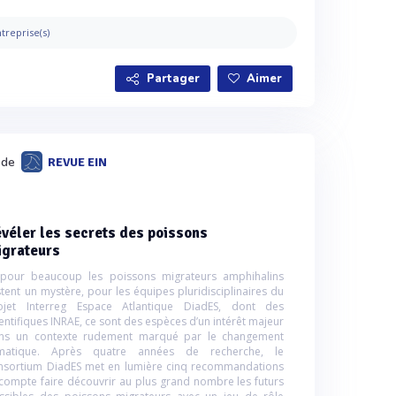
treprise(s)
Partager
Aimer
é de
REVUE EIN
véler les secrets des poissons
igrateurs
 pour beaucoup les poissons migrateurs amphihalins
stent un mystère, pour les équipes pluridisciplinaires du
ojet Interreg Espace Atlantique DiadES, dont des
ientifiques INRAE, ce sont des espèces d’un intérêt majeur
ns un contexte rudement marqué par le changement
imatique. Après quatre années de recherche, le
nsortium DiadES met en lumière cinq recommandations
 compte faire découvrir au plus grand nombre les futurs