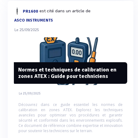
est cité dans un article de
PR1600
ASCO INSTRUMENTS
Le 25/09/2025
Normes et techniques de calibration en
zones ATEX : Guide pour techniciens
Le 25/09/2025
Découvrez dans ce guide essentiel les normes de
calibration en zones ATEX. Explorez les techniques
avancées pour optimiser vos procédures et garantir
sécurité et conformité dans les environnements explosifs.
Ce document de référence combine expertise et innovation
pour soutenir les techniciens sur le terrain.