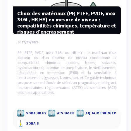
Choix des matériaux (PP, PTFE, PVDF, inox
316L, HR HY) en mesure de niveau :
compatibilités chimiques, température et
risques d'encrassement
Le 17/06/2026
PP, PTFE, PVDF, inox 316L ou HR HY : le matériau d'un
capteur ou d'un flotteur de niveau conditionne la
compatibilité chimique (acides, bases, solvants,
hydrocarbures), la tenue en température, le vieillissement,
l'étanchéité en immersion (IP68) et la sensibilité à
l'encrassement (graisses, boues, tartre). Ce guide technique
propose une méthode de sélection pragmatique, intégrant
les contraintes réglementaires (ATEX) et sanitaires (ACS)
selon les applications.
SOBA HR HY
ATS 165 EP
AQUA MEDIUM EP
SOBA S