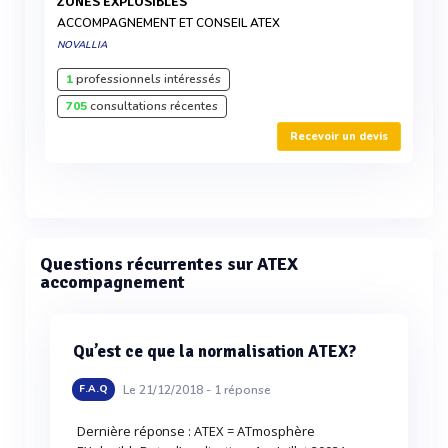
ZONES EXPLOSIBLES
ACCOMPAGNEMENT ET CONSEIL ATEX
NOVALLIA
1
professionnels intéressés
705
consultations récentes
Recevoir un devis
Questions récurrentes sur ATEX
accompagnement
Qu’est ce que la normalisation ATEX?
Le 21/12/2018 -
1
réponse
F.A.Q
Dernière réponse : ATEX = ATmosphère