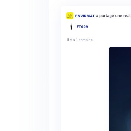
a partagé une réali
ENVIRMAT
FT009
Il y a 1 semaine