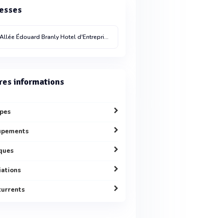
esses
Allée Édouard Branly Hotel d'Entreprises Camille Jenatzy
Achères
78260
1 Chemin de Halage
Achères
78260
France
res informations
pes
upements
ques
liations
urrents