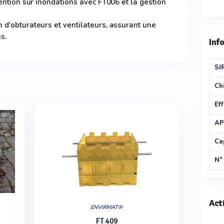
vention sur inondations avec FT006 et la gestion
 d'obturateurs et ventilateurs, assurant une
s.
Inf
SI
Chi
Eff
AP
Ca
N°
Act
ENVIRMAT®
FT 409