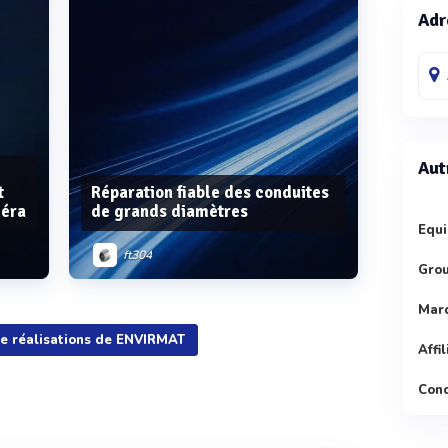
Adr
Aut
t
Réparation fiable des conduites
méra
de grands diamètres
Equi
ft304
Gro
Mar
de réalisations de ENVIRMAT
Affi
Voir plus
Conc