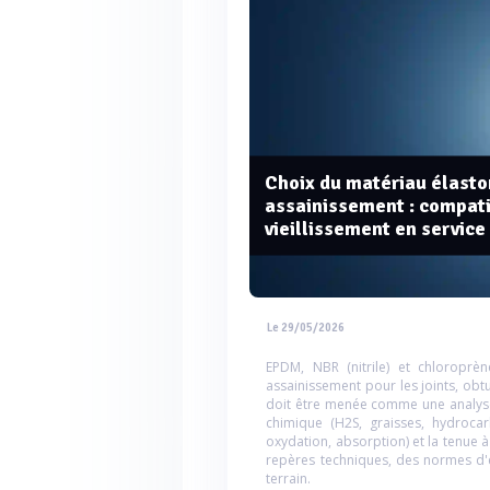
Choix du matériau élas
assainissement : compati
vieillissement en service
Le 29/05/2026
EPDM, NBR (nitrile) et chloroprè
assainissement pour les joints, obtu
doit être menée comme une analyse 
chimique (H2S, graisses, hydrocar
oxydation, absorption) et la tenue à
repères techniques, des normes d'es
terrain.