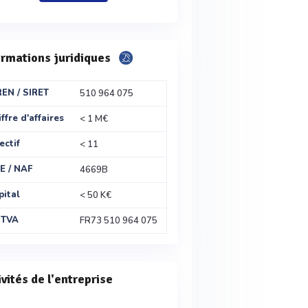
ormations juridiques
REN / SIRET
510 964 075
ffre d'affaires
< 1 M€
ectif
< 11
E / NAF
4669B
pital
< 50 K€
 TVA
FR73 510 964 075
ivités de l'entreprise