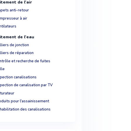
itement de l'air
apets anti-retour
mpresseur à air
ntilateurs
itement de l'eau
liers de jonction
liers de réparation
ntrôle et recherche de fuites
lle
pection canalisations
pection de canalisation par TV
turateur
oduits pour l'assainissement
abilitation des canalisations