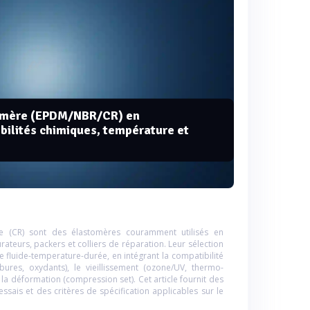
tomère (EPDM/NBR/CR) en
bilités chimiques, température et
ne (CR) sont des élastomères couramment utilisés en
rateurs, packers et colliers de réparation. Leur sélection
fluide-temperature-durée, en intégrant la compatibilité
bures, oxydants), le vieillissement (ozone/UV, thermo-
 la déformation (compression set). Cet article fournit des
sais et des critères de spécification applicables sur le