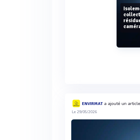
Isolem
collec
résidu
camér
a ajouté un articl
ENVIRMAT
Le 29/05/2026