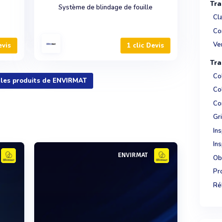
Tra
Système de blindage de fouille
Cl
Co
Ve
evis
1 clic Devis
Tra
Col
s les produits de ENVIRMAT
Col
Co
Gri
Ins
Ins
ENVIRMAT
Ob
Pr
Réh