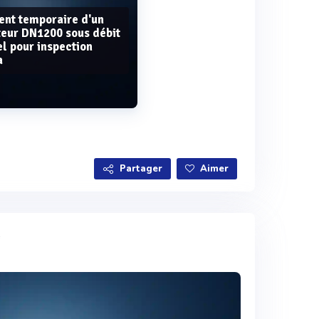
ent temporaire d'un
teur DN1200 sous débit
el pour inspection
a
Voir plus
Partager
Aimer
e