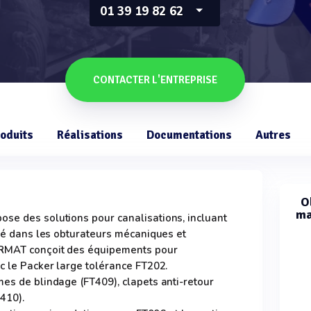
01 39 19 82 62
CONTACTER L'ENTREPRISE
oduits
Réalisations
Documentations
Autres
O
ma
se des solutions pour canalisations, incluant
isé dans les obturateurs mécaniques et
IRMAT conçoit des équipements pour
c le Packer large tolérance FT202.
es de blindage (FT409), clapets anti-retour
T410).