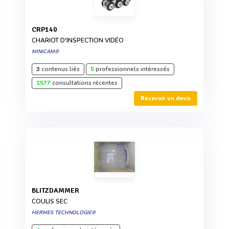
CRP140
CHARIOT D'INSPECTION VIDÉO
MINICAM®
3
contenus liés
5
professionnels intéressés
1577
consultations récentes
Recevoir un devis
BLITZDAMMER
COULIS SEC
HERMES TECHNOLOGIE®