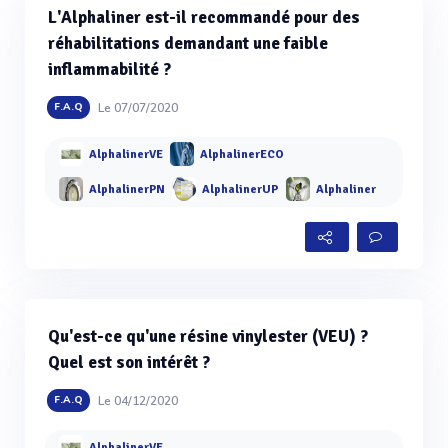
L'Alphaliner est-il recommandé pour des
réhabilitations demandant une faible
inflammabilité ?
Le 07/07/2020
F.A.Q
AlphalinerVE
AlphalinerECO
AlphalinerPN
AlphalinerUP
Alphaliner
Qu'est-ce qu'une résine vinylester (VEU) ?
Quel est son intérêt ?
Le 04/12/2020
F.A.Q