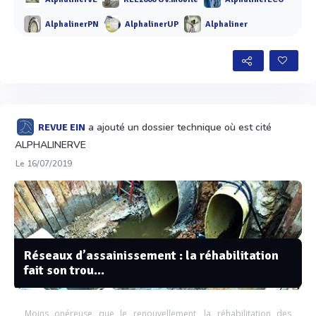
AlphalinerVE
REE2000 UV.mobile
AlphalinerECO
AlphalinerPN
AlphalinerUP
Alphaliner
a ajouté un dossier technique où est cité
REVUE EIN
ALPHALINERVE
Le 16/07/2019
Réseaux d’assainissement : la réhabilitation
fait son trou...
Moins onéreuse que le renouvellement, la réhabilitation des