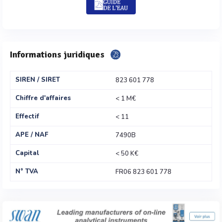
Informations juridiques
SIREN / SIRET
823 601 778
Chiffre d'affaires
< 1 M€
Effectif
< 11
APE / NAF
7490B
Capital
< 50 K€
N° TVA
FR06 823 601 778