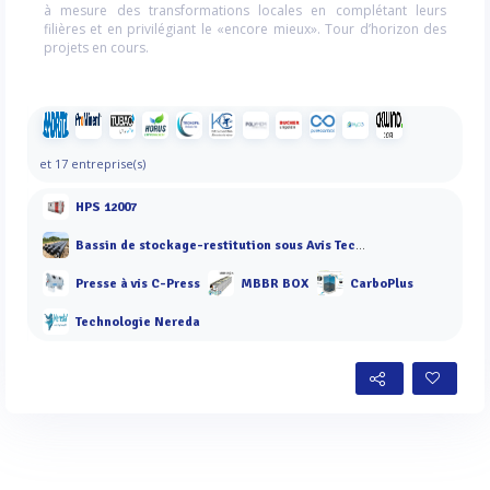
à mesure des transformations locales en complétant leurs
filières et en privilégiant le «encore mieux». Tour d’horizon des
projets en cours.
et 17 entreprise(s)
HPS 12007
Bassin de stockage-restitution sous Avis Technique - TUBAOTEC
Presse à vis C-Press
MBBR BOX
CarboPlus
Technologie Nereda