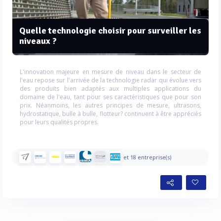
Quelle technologie choisir pour surveiller les
niveaux ?
L'innovation majeure en mesure de niveau dans le secteur de
l'eau repose sur l'arrivée de la technologie radar qui évolue vers
des produits bien adaptés aux multiples applications du
domaine de l'eau, tant pour ses caractéristiques que pour son
prix. Néanmoins, les autres principes de mesure, ultrasons,
hydrostatique, bulle à bulle, flotteur? continuent à être appréciés
pour leurs qualités propres.
et 18 entreprise(s)