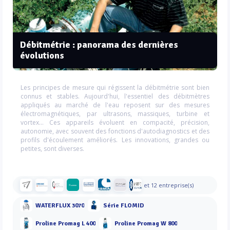
Débitmétrie : panorama des dernières
évolutions
Les principes de mesure qui régissent la débitmétrie sont bien
connus et stables. Aujourd'hui, l'essentiel des débitmètres
appliqués au marché de l'eau reposent sur des mesures
électromagnétiques, par ultrasons, massiques, turbine et
vortex... Ces appareils évoluent en compacité, précision,
autonomie, avec souvent des fonctions d'autodiagnostics et des
profils d'écoulement améliorés. Les innovations, grandes ou
petites, sont diverses.
et 12 entreprise(s)
WATERFLUX 3070
Série FLOMID
Proline Promag L 400
Proline Promag W 800