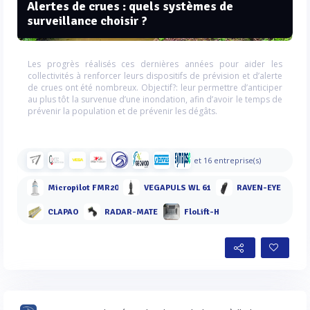
Alertes de crues : quels systèmes de
surveillance choisir ?
Les progrès réalisés ces dernières années pour aider les
collectivités à renforcer leurs dispositifs de prévision et d’alerte
de crues ont été nombreux. Objectif?: leur permettre d’anticiper
au plus tôt la survenue d’une inondation, afin d’avoir le temps de
prévenir la population et de prévenir les dégâts.
et 16 entreprise(s)
Micropilot FMR20
VEGAPULS WL 61
RAVEN-EYE
CLAPAO
RADAR-MATE
FloLift-H