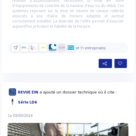
réseaux d'assainissement nécessitent la mise en ?uvre
d'équipements de contrôle de la hauteur d'eau ou du débit. Ces
systèmes reposent sur la mise en oeuvre de canaux calibrés
associés à une chaîne de mesure adaptée et surtout
correctement installée. La diversité de l'offre permet d'associer
aujourd'hui précision et fiabilité de la mesure.
et 11 entreprise(s)
a ajouté un dossier technique où il cite :
REVUE EIN
Série LD6
Le 03/03/2014