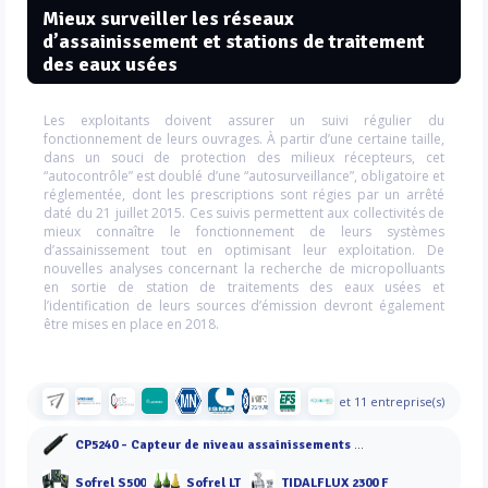
Mieux surveiller les réseaux
d’assainissement et stations de traitement
des eaux usées
Les exploitants doivent assurer un suivi régulier du
fonctionnement de leurs ouvrages. À partir d’une certaine taille,
dans un souci de protection des milieux récepteurs, cet
“autocontrôle” est doublé d’une “autosurveillance”, obligatoire et
réglementée, dont les prescriptions sont régies par un arrêté
daté du 21 juillet 2015. Ces suivis permettent aux collectivités de
mieux connaître le fonctionnement de leurs systèmes
d’assainissement tout en optimisant leur exploitation. De
nouvelles analyses concernant la recherche de micropolluants
en sortie de station de traitements des eaux usées et
l’identification de leurs sources d’émission devront également
être mises en place en 2018.
et 11 entreprise(s)
CP5240 - Capteur de niveau assainissements et liquides agressifs
Sofrel S500
Sofrel LT
TIDALFLUX 2300 F