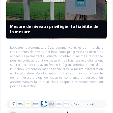
Mesure de niveau : privilégier la fiabilité de
la mesure
Robustes, autonomes, précis, communicants et bon marché...
Les capteurs de niveau ont beaucoup progressé ces dernières
années. Ils permettent aujourd'hui d'obtenir une mesure précise
pour un coût, au point de mesure, très bas. Les exploitants ont
su tirer parti de ces avancées en intégrant prioritairement dans
leur choix les considérations financières, la facilité d'installation
et d'exploitation. Mais l'attention doit être portée sur la fiabilité
de la mesure : trop de mesures sont encore faussées ou
approximatives faute d'un choix adapté à l'environnement du
point de détection.
et 17 entreprise(s)