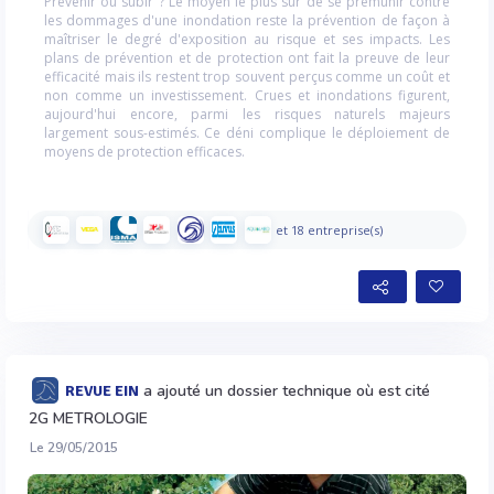
Prévenir ou subir ? Le moyen le plus sûr de se prémunir contre
les dommages d'une inondation reste la prévention de façon à
maîtriser le degré d'exposition au risque et ses impacts. Les
plans de prévention et de protection ont fait la preuve de leur
efficacité mais ils restent trop souvent perçus comme un coût et
non comme un investissement. Crues et inondations figurent,
aujourd'hui encore, parmi les risques naturels majeurs
largement sous-estimés. Ce déni complique le déploiement de
moyens de protection efficaces.
et 18 entreprise(s)
a ajouté un dossier technique où est cité
REVUE EIN
2G METROLOGIE
Le 29/05/2015