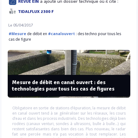
a ajouté un dossier technique où il cite :
REVUE EIN
TIDALFLUX 2300 F
Le 05/04/2017
#Mesure
de débit en
#canalouvert
: des techno pour tous les
cas de figure
Mesure de débit en canal ouvert : des
technologies pour tous les cas de figures
Obligatoire en sortie de stations d’épuration, la mesure de débit
en canal ouvert tend à se généraliser sur les réseaux, les cours
d’eau et dans les process industriels. Des technologies déjà bien
rodées (canaux venturi, sondes à ultrasons, bulle à bulle…) qui
restent satisfaisantes dans bien des cas. Plus nouveau, le radar
fait une percée mais n’a pas vocation à tout remplacer. Les