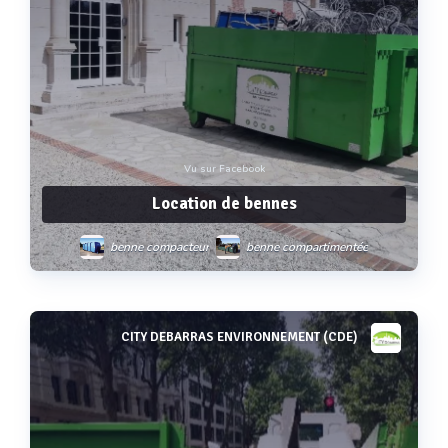
Vu sur Facebook
Location de bennes
benne compacteur
benne compartimentée
bennes à ciel ouvert
multibenne
benne classe i
CITY DEBARRAS ENVIRONNEMENT (CDE)
Voir plus