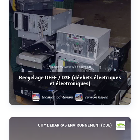
Vu sur Www.citydebarras.fr
Recyclage DEEE / D3E (déchets électriques
et électroniques)
location contenant
camion hayon
bennes à ciel ouvert
CITY DEBARRAS ENVIRONNEMENT (CDE)
Voir plus