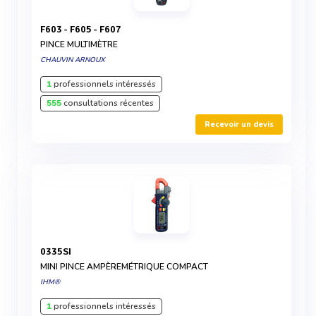
F603 - F605 - F607
PINCE MULTIMÈTRE
CHAUVIN ARNOUX
1
professionnels intéressés
555
consultations récentes
Recevoir un devis
0335SI
MINI PINCE AMPÈREMÉTRIQUE COMPACT
IHM®
1
professionnels intéressés