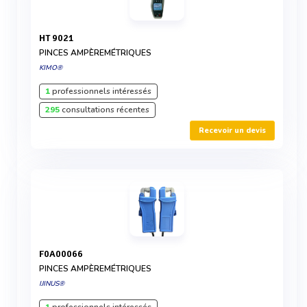
HT 9021
PINCES AMPÈREMÉTRIQUES
KIMO®
1
professionnels intéressés
295
consultations récentes
Recevoir un devis
F0A00066
PINCES AMPÈREMÉTRIQUES
IJINUS®