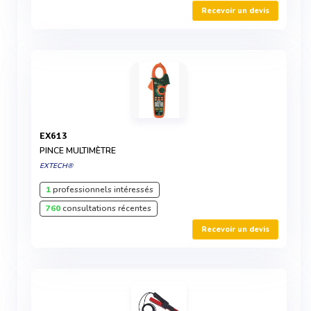
Recevoir un devis
EX613
PINCE MULTIMÈTRE
EXTECH®
1
professionnels intéressés
760
consultations récentes
Recevoir un devis