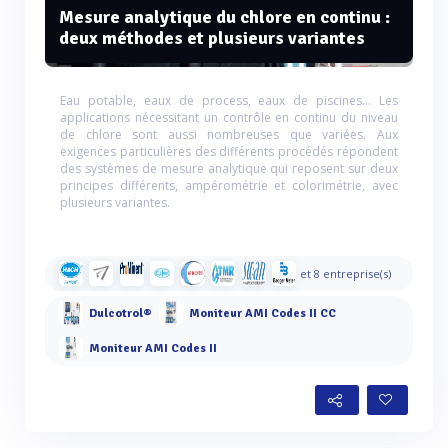
Mesure analytique du chlore en continu :
deux méthodes et plusieurs variantes
Eau potable, eaux de process, eaux de piscines... Les
applications nécessitant un contrôle en continu du niveau
de chlore sont aussi nombreuses que variées. Aux
exigences particulières des différents procédés répondent
des systèmes de mesure analytique qui reposent sur deux
principes différents, ampérométrie et colorimétrie, avec
plusieurs variantes.
et 8 entreprise(s)
Dulcotrol®
Moniteur AMI Codes II CC
Moniteur AMI Codes II