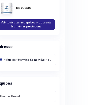
CRYOLMG
Voir toutes les entreprises proposants
les mêmes prestations
dresse
4 Rue de l'Hermine
Saint-Méloir-des-Ondes
35350
France
quipes
Thomas Briand