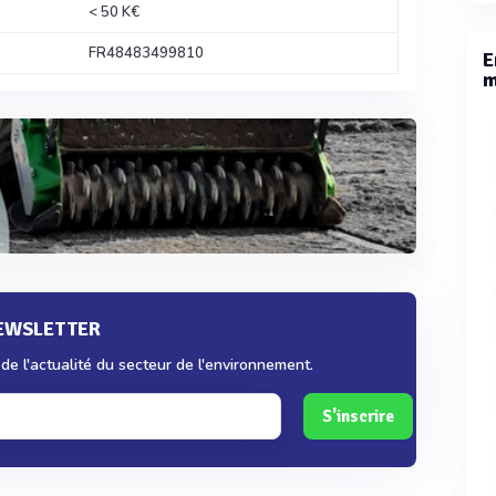
< 50 K€
FR48483499810
E
m
NEWSLETTER
e l'actualité du secteur de l'environnement.
S'inscrire