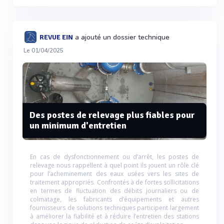
a ajouté un dossier technique
REVUE EIN
Le 01/04/2025
Des postes de relevage plus fiables pour
un minimum d'entretien
En cas de dysfonctionnement ou d’arrêt, les postes de
relevage nous rappellent à quel point ils jouent un rôle clé
pour l’acheminement des eaux usées vers les sites de
traitement appropriés. Confrontés à de fortes sollicitations
en termes de fluctuation des débits journaliers ou de
colmatage, les fabricants d’équipements et autres
fournisseurs de solutions techniques participent largement
à améliorer la fiabilité et à réduire l’entretien des stations