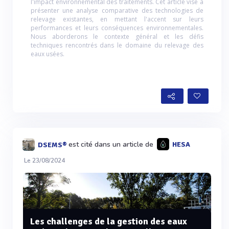
l'impact environnemental des traitements. Cet article vise à
présenter une analyse comparative des technologies de
relevage existantes, en mettant l'accent sur leurs
performances et leurs conséquences environnementales.
Nous aborderons le contexte général et les défis
techniques rencontrés dans le domaine du relevage des
eaux usées.
est cité dans un article de
HESA
DSEMS®
Le 23/08/2024
Les challenges de la gestion des eaux