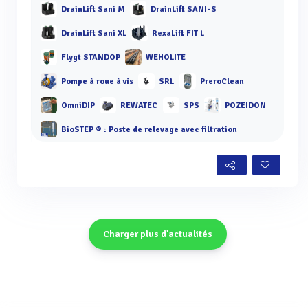
DrainLift Sani M
DrainLift SANI-S
DrainLift Sani XL
RexaLift FIT L
Flygt STANDOP
WEHOLITE
Pompe à roue à vis
SRL
PreroClean
OmniDIP
REWATEC
SPS
POZEIDON
BioSTEP ® : Poste de relevage avec filtration
Charger plus d'actualités