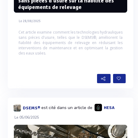
sans pièces d'usure sur la fiabilité des
équipements de relevage
Le 28/08/2025
Cet article examine comment les technologies hydrauliques
sans pièces d'usure, telles que le DSEMS®, améliorent la
fiabilité des équipements de relevage en réduisant les
interventions de maintenance et en optimisant la gestion
des eaux usées.
est cité dans un article de
HESA
DSEMS®
Le 05/06/2025