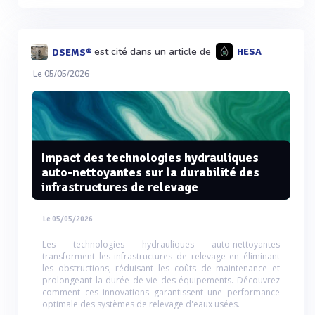
est cité dans un article de
HESA
DSEMS®
Le 05/05/2026
Impact des technologies hydrauliques
auto-nettoyantes sur la durabilité des
infrastructures de relevage
Le 05/05/2026
Les technologies hydrauliques auto-nettoyantes
transforment les infrastructures de relevage en éliminant
les obstructions, réduisant les coûts de maintenance et
prolongeant la durée de vie des équipements. Découvrez
comment ces innovations garantissent une performance
optimale des systèmes de relevage d'eaux usées.