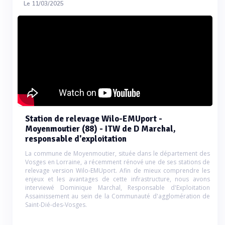
Le 11/03/2025
Station de relevage Wilo-EMUport -
Moyenmoutier (88) - ITW de D Marchal,
responsable d'exploitation
La commune de Moyenmoutier, située dans le département des
Vosges en Lorraine, a récemment rénové une de ses stations de
relevage version Wilo-EMUport. Afin de mieux comprendre les
enjeux et les avantages de cette infrastructure, nous avons
interviewé Dominique Marchal, Responsable d'Exploitation
Assainissement au sein de la Communauté d'agglomération de
Saint-Dié-des-Vosges.