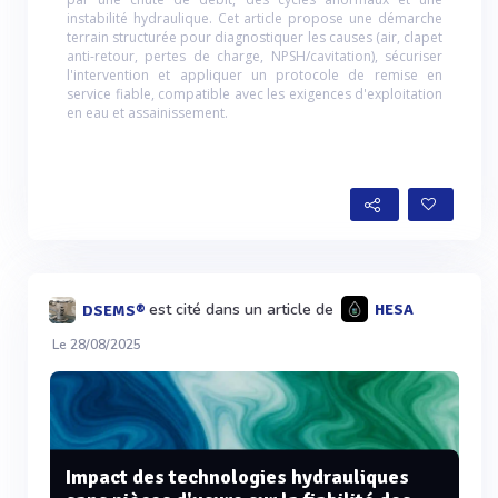
instabilité hydraulique. Cet article propose une démarche
terrain structurée pour diagnostiquer les causes (air, clapet
anti-retour, pertes de charge, NPSH/cavitation), sécuriser
l'intervention et appliquer un protocole de remise en
service fiable, compatible avec les exigences d'exploitation
en eau et assainissement.
est cité dans un article de
HESA
DSEMS®
Le 28/08/2025
Impact des technologies hydrauliques