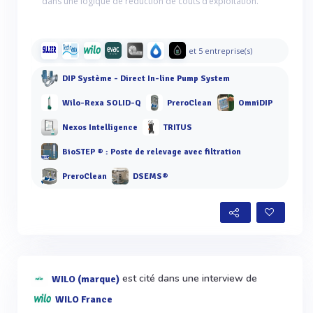
dans une logique de réduction de coûts d’exploitation.
et 5 entreprise(s)
DIP Système - Direct In-line Pump System
Wilo-Rexa SOLID-Q
PreroClean
OmniDIP
Nexos Intelligence
TRITUS
BioSTEP ® : Poste de relevage avec filtration
PreroClean
DSEMS®
est cité dans une interview de
WILO (marque)
WILO France