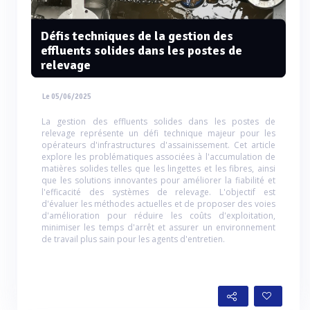
Défis techniques de la gestion des
effluents solides dans les postes de
relevage
Le 05/06/2025
La gestion des effluents solides dans les postes de
relevage représente un défi technique majeur pour les
opérateurs d'infrastructures d'assainissement. Cet article
explore les problématiques associées à l'accumulation de
matières solides telles que les lingettes et les fibres, ainsi
que les solutions innovantes pour améliorer la fiabilité et
l'efficacité des systèmes de relevage. L'objectif est
d'évaluer les méthodes actuelles et de proposer des voies
d'amélioration pour réduire les coûts d'exploitation,
minimiser les temps d'arrêt et assurer un environnement
de travail plus sain pour les agents d'entretien.