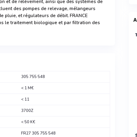
ion et de relèvement, ainsi que des systèmes de
ncluent des pompes de relevage, mélangeurs
de pluie, et régulateurs de débit. FRANCE
A
 le traitement biologique et par filtration des
305 755 548
< 1 M€
< 11
3700Z
< 50 K€
FR27 305 755 548