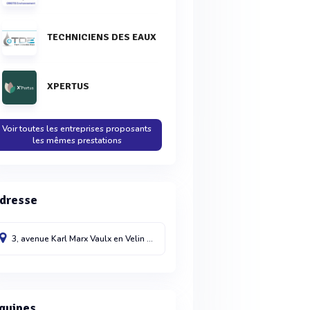
TECHNICIENS DES EAUX
XPERTUS
Voir toutes les entreprises proposants
les mêmes prestations
dresse
3, avenue Karl Marx
Vaulx en Velin
69120
quipes