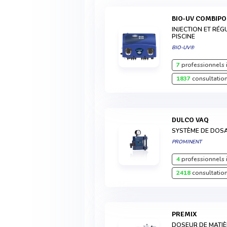
BIO-UV COMBIP
INJECTION ET RÉ
PISCINE
BIO-UV®
7
professionnels 
1837
consultation
DULCO VAQ
SYSTÈME DE DOS
PROMINENT
4
professionnels 
2418
consultation
PREMIX
DOSEUR DE MATIÈ