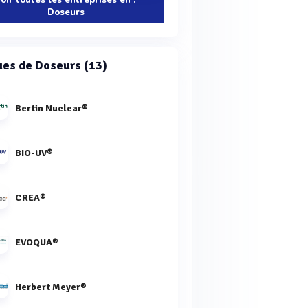
oir toutes les entreprises en :
Doseurs
es de Doseurs (13)
Bertin Nuclear®
BIO-UV®
CREA®
EVOQUA®
Herbert Meyer®