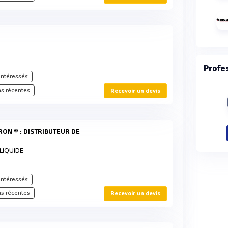
Profe
intéressés
s récentes
Recevoir un devis
LIQUIDE
intéressés
s récentes
Recevoir un devis