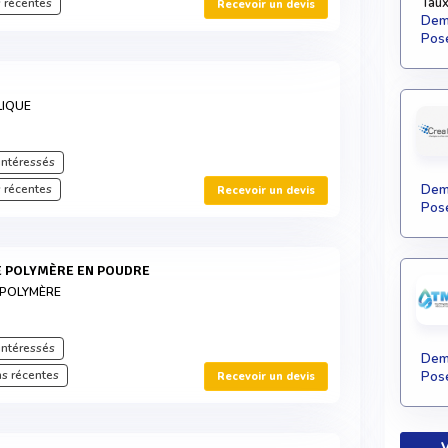
Taux
 récentes
Recevoir un devis
Dema
Pose
LIQUE
intéressés
 récentes
Dema
Recevoir un devis
Pose
E POLYMÈRE EN POUDRE
 POLYMÈRE
intéressés
Dema
s récentes
Pose
Recevoir un devis