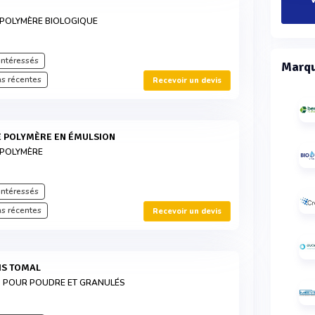
V
 POLYMÈRE BIOLOGIQUE
intéressés
Marqu
s récentes
Recevoir un devis
E POLYMÈRE EN ÉMULSION
 POLYMÈRE
intéressés
s récentes
Recevoir un devis
VIS TOMAL
S POUR POUDRE ET GRANULÉS