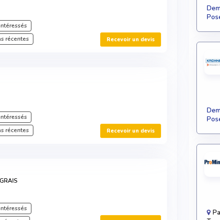
Dema
Pose
intéressés
s récentes
Recevoir un devis
Dema
intéressés
Pose
s récentes
Recevoir un devis
GRAIS
intéressés
Pa