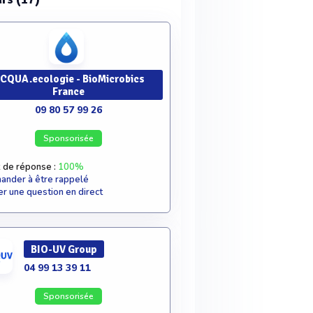
CQUA.ecologie - BioMicrobics
France
09 80 57 99 26
Sponsorisée
 de réponse :
100%
nder à être rappelé
r une question en direct
BIO-UV Group
04 99 13 39 11
Sponsorisée