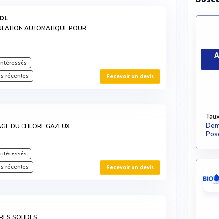
OOL
GULATION AUTOMATIQUE POUR
A
intéressés
s récentes
Recevoir un devis
Taux
Dema
AGE DU CHLORE GAZEUX
Pose
intéressés
s récentes
Recevoir un devis
RES SOLIDES