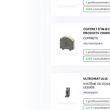
1
professionnels 
1506
consultation
COFFRET D'INJECTION ET DE DOSAGE DE
PRODUITS CHIM
COFFRETS
POLYMATIQUE®
1
professionnels 
1463
consultation
ULTROMAT ULIA
SYSTÈME DE DOSA
LIQUIDE
PROMINENT
1
professionnels 
1379
consultation