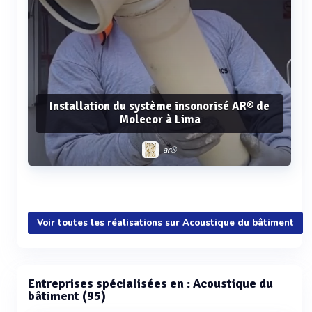
Installation du système insonorisé AR® de
Molecor à Lima
ar®
Voir plus
Voir toutes les réalisations sur Acoustique du bâtiment
Entreprises spécialisées en : Acoustique du
bâtiment (95)