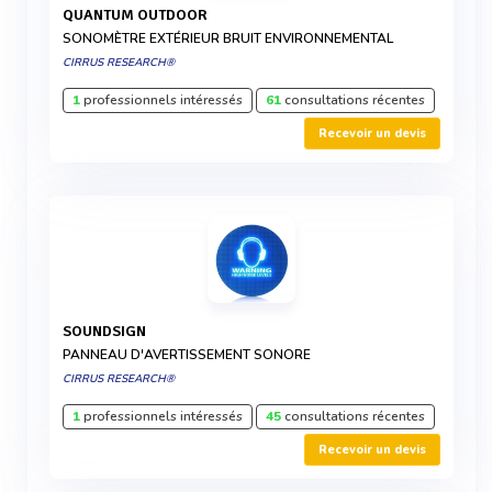
QUANTUM OUTDOOR
SONOMÈTRE EXTÉRIEUR BRUIT ENVIRONNEMENTAL
CIRRUS RESEARCH®
1
professionnels intéressés
61
consultations récentes
Recevoir un devis
SOUNDSIGN
PANNEAU D'AVERTISSEMENT SONORE
CIRRUS RESEARCH®
1
professionnels intéressés
45
consultations récentes
Recevoir un devis