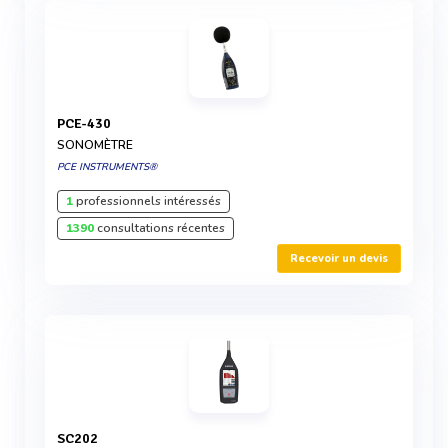
PCE-430
SONOMÈTRE
PCE INSTRUMENTS®
1
professionnels intéressés
1390
consultations récentes
Recevoir un devis
SC202