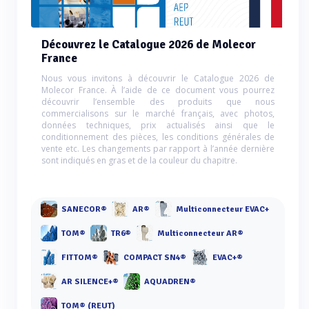
Découvrez le Catalogue 2026 de Molecor
France
Nous vous invitons à découvrir le Catalogue 2026 de
Molecor France. À l’aide de ce document vous pourrez
découvrir l’ensemble des produits que nous
commercialisons sur le marché français, avec photos,
données techniques, prix actualisés ainsi que le
conditionnement des pièces, les conditions générales de
vente etc. Les changements par rapport à l’année dernière
sont indiqués en gras et de la couleur du chapitre.
SANECOR®
AR®
Multiconnecteur EVAC+
TOM®
TR6®
Multiconnecteur AR®
FITTOM®
COMPACT SN4®
EVAC+®
AR SILENCE+®
AQUADREN®
TOM® (REUT)