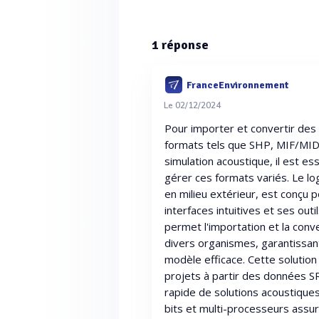
1
réponse
FranceEnvironnement
Le 02/12/2024
Pour importer et convertir de
formats tels que SHP, MIF/MID
simulation acoustique, il est es
gérer ces formats variés. Le log
en milieu extérieur, est conçu 
interfaces intuitives et ses out
permet l'importation et la con
divers organismes, garantissant
modèle efficace. Cette solutio
projets à partir des données S
rapide de solutions acoustiques 
bits et multi-processeurs assu