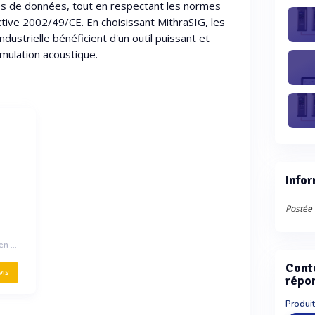
és de données, tout en respectant les normes
tive 2002/49/CE. En choisissant MithraSIG, les
ndustrielle bénéficient d'un outil puissant et
imulation acoustique.
Infor
Postée 
Logiciel de simulation acoustique en milieu extérieur
Cont
vis
répo
Produit