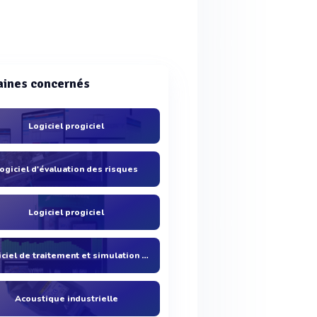
ines concernés
Logiciel progiciel
ogiciel d'évaluation des risques
Logiciel progiciel
Logiciel de traitement et simulation acoustique
Acoustique industrielle