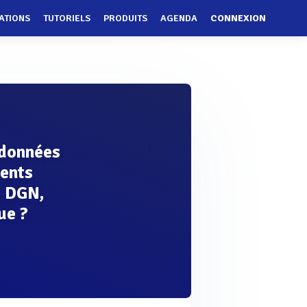
ATIONS
TUTORIELS
PRODUITS
AGENDA
CONNEXION
 données
rents
, DGN,
ue ?