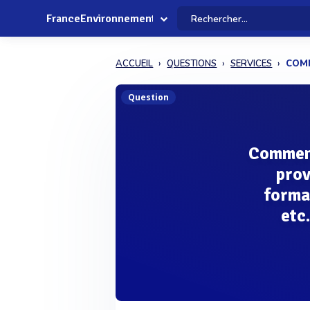
FranceEnvironnement
ACCUEIL
QUESTIONS
SERVICES
COMM
Question
Comment
prov
forma
etc