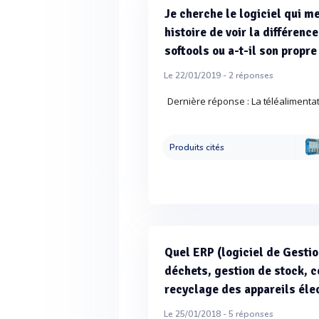
Je cherche le logiciel qui 
histoire de voir la différenc
softools ou a-t-il son propr
Le 22/01/2019 -
2
réponses
Dernière réponse : La téléalimentat
Produits cités
Quel ERP (logiciel de Gestio
déchets, gestion de stock, c
recyclage des appareils él
Le 25/01/2018 -
5
réponses