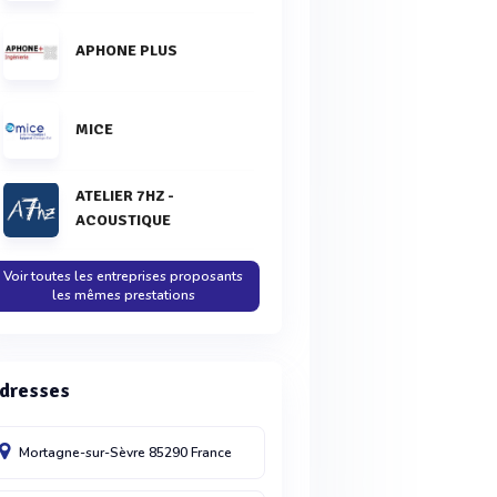
APHONE PLUS
MICE
ATELIER 7HZ -
ACOUSTIQUE
Voir toutes les entreprises proposants
les mêmes prestations
dresses
Mortagne-sur-Sèvre
85290
France