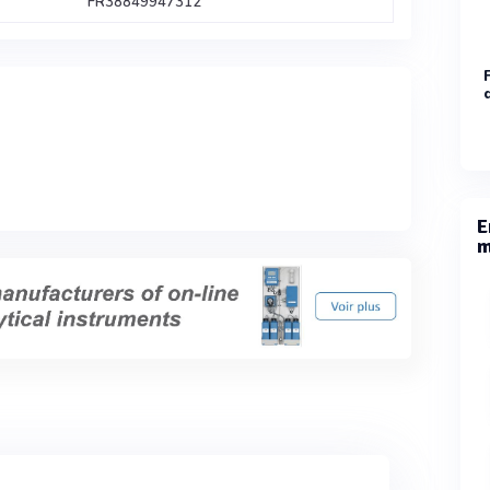
FR38849947312
E
m