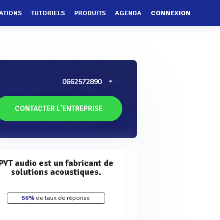
ATIONS
TUTORIELS
PRODUITS
AGENDA
CONNEXION
0662572890
CONTACTER L'ENTREPRISE
PYT audio est un fabricant de
solutions acoustiques.
56%
de taux de réponse