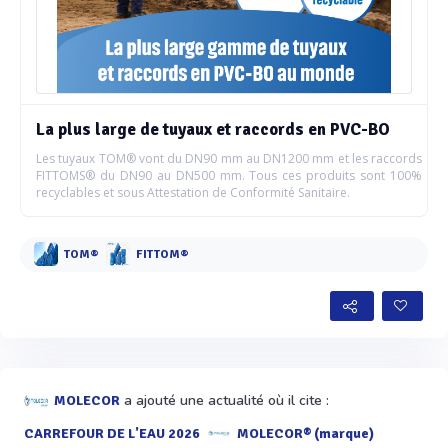
La plus large de tuyaux et raccords en PVC-BO
Les tuyaux TOM® vont du DN90 mm au DN1200 mm et les raccords
FITTOMS® du DN90 au DN500 mm. Tous ces produits sont 100%
recyclables et sous Attestation de Conformité Sanitaire.
TOM®
FITTOM®
a ajouté une actualité où il cite :
MOLECOR
CARREFOUR DE L'EAU 2026
MOLECOR® (marque)