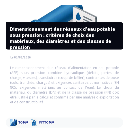
Dimensionnement des réseaux d'eau potable
sous pression : critères de choix des
matériaux, des diamètres et des classes de
pression
Le 03/06/2026
Le dimensionnement d'un réseau d'alimentation en eau potable
(AEP) sous pression combine hydraulique (débits, pertes de
charge, vitesses), transitoires (coup de bélier), contraintes de pose
(sols, tranchée, charges) et exigences sanitaires et normatives (EN
805, exigences matériaux au contact de l'eau). Le choix du
matériau, du diamètre (DN) et de la classe de pression (PN) doit
être justifié par le calcul et confirmé par une analyse d'exploitation
et de constructibilité.
TOM®
FITTOM®