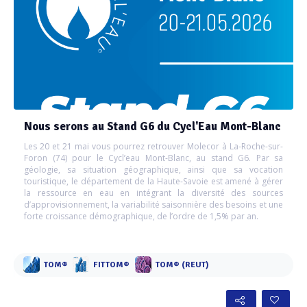
Nous serons au Stand G6 du Cycl'Eau Mont-Blanc
Les 20 et 21 mai vous pourrez retrouver Molecor à La-Roche-sur-
Foron (74) pour le Cycl’eau Mont-Blanc, au stand G6. Par sa
géologie, sa situation géographique, ainsi que sa vocation
touristique, le département de la Haute-Savoie est amené à gérer
la ressource en eau en intégrant la diversité des sources
d’approvisionnement, la variabilité saisonnière des besoins et une
forte croissance démographique, de l’ordre de 1,5% par an.
TOM®
FITTOM®
TOM® (REUT)