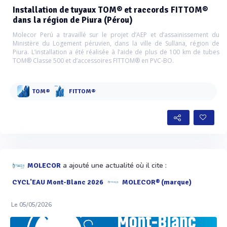
Installation de tuyaux TOM® et raccords FITTOM®
dans la région de Piura (Pérou)
Molecor Perú a travaillé sur le projet d’AEP et d’assainissement du
Ministère du Logement péruvien, dans la ville de Sullana, région de
Piura. L’installation a été réalisée à l’aide de plus de 100 km de tubes
TOM® Classe 500 et d’accessoires FITTOM® en PVC-BO.
TOM®
FITTOM®
a ajouté une actualité où il cite :
MOLECOR
CYCL'EAU Mont-Blanc 2026
MOLECOR® (marque)
Le 05/05/2026