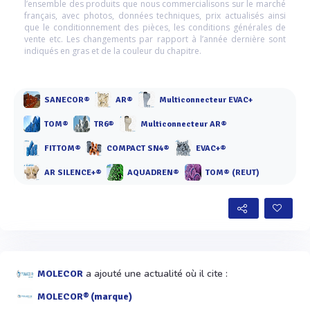
l’ensemble des produits que nous commercialisons sur le marché
français, avec photos, données techniques, prix actualisés ainsi
que le conditionnement des pièces, les conditions générales de
vente etc. Les changements par rapport à l’année dernière sont
indiqués en gras et de la couleur du chapitre.
SANECOR®
AR®
Multiconnecteur EVAC+
TOM®
TR6®
Multiconnecteur AR®
FITTOM®
COMPACT SN4®
EVAC+®
AR SILENCE+®
AQUADREN®
TOM® (REUT)
a ajouté une actualité où il cite :
MOLECOR
MOLECOR® (marque)