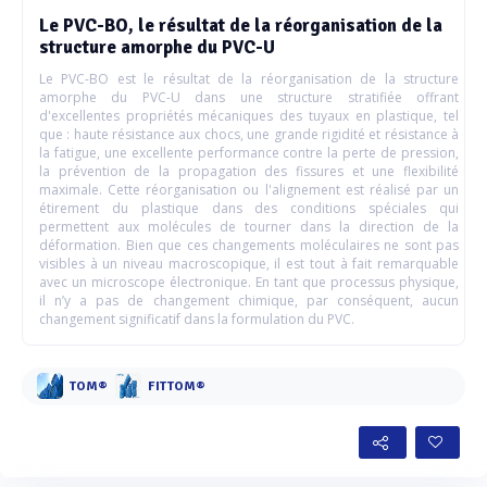
Le PVC-BO, le résultat de la réorganisation de la
structure amorphe du PVC-U
Le PVC-BO est le résultat de la réorganisation de la structure
amorphe du PVC-U dans une structure stratifiée offrant
d'excellentes propriétés mécaniques des tuyaux en plastique, tel
que : haute résistance aux chocs, une grande rigidité et résistance à
la fatigue, une excellente performance contre la perte de pression,
la prévention de la propagation des fissures et une flexibilité
maximale. Cette réorganisation ou l'alignement est réalisé par un
étirement du plastique dans des conditions spéciales qui
permettent aux molécules de tourner dans la direction de la
déformation. Bien que ces changements moléculaires ne sont pas
visibles à un niveau macroscopique, il est tout à fait remarquable
avec un microscope électronique. En tant que processus physique,
il n’y a pas de changement chimique, par conséquent, aucun
changement significatif dans la formulation du PVC.
TOM®
FITTOM®