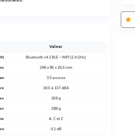
nationales.
Valeur
fil
Bluetooth v4.2 BLE – WIFI (2,4 GHz)
ns
296 x 85 x 26,5 mm
ran
3,5 pouces
re
30,5 à 137 dBA
les
358 g
les
288 g
lle
A, C et Z
on
0,1 dB