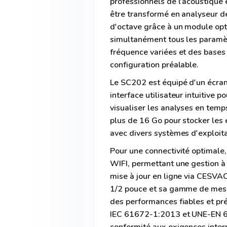
professionnels de l'acoustique 
être transformé en analyseur de
d'octave grâce à un module opti
simultanément tous les paramè
fréquence variées et des bases
configuration préalable.
Le SC202 est équipé d'un écran 
interface utilisateur intuitive p
visualiser les analyses en temp
plus de 16 Go pour stocker les
avec divers systèmes d'exploita
Pour une connectivité optimale,
WIFI, permettant une gestion à 
mise à jour en ligne via CESV
1/2 pouce et sa gamme de mesu
des performances fiables et pr
IEC 61672-1:2013 et UNE-EN 6