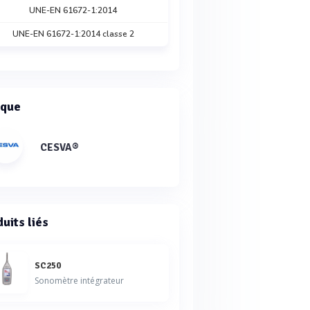
UNE-EN 61672-1:2014
UNE-EN 61672-1:2014 classe 2
que
CESVA®
uits liés
SC250
Sonomètre intégrateur