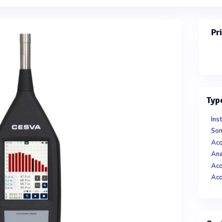
Pr
Typ
Ins
So
Aco
Ana
Aco
Aco