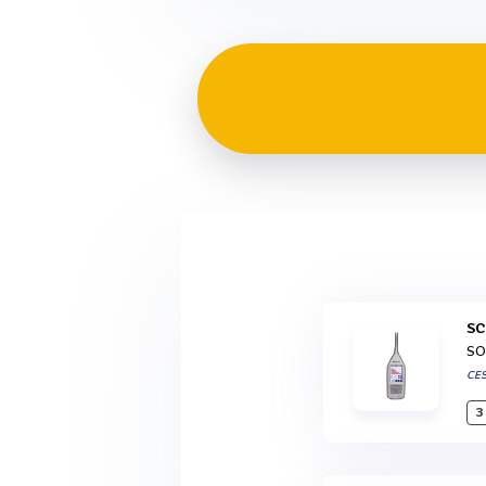
S
SO
CE
3