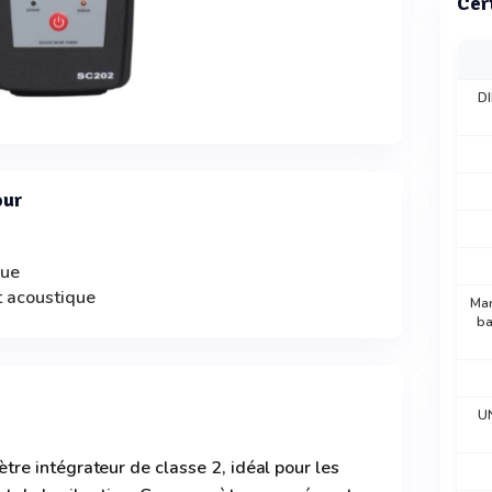
Cer
DI
our
que
t acoustique
Mar
ba
U
e intégrateur de classe 2, idéal pour les