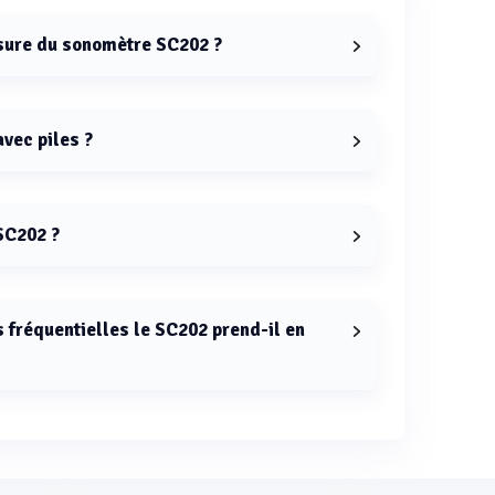
sure du sonomètre SC202 ?
SC202 est de 30,5 à 137 dBA.
avec piles ?
e 358 g.
 SC202 ?
B.
 fréquentielles le SC202 prend-il en
rations fréquentielles A, C et Z.