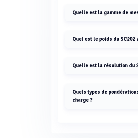
Quelle est la gamme de me
La gamme de mesure du sonomètre 
Quel est le poids du SC202 
Le poids du SC202 avec piles est d
Quelle est la résolution du
La résolution du SC202 est de 0,1 d
Quels types de pondérations
charge ?
Le SC202 prend en charge les pondé