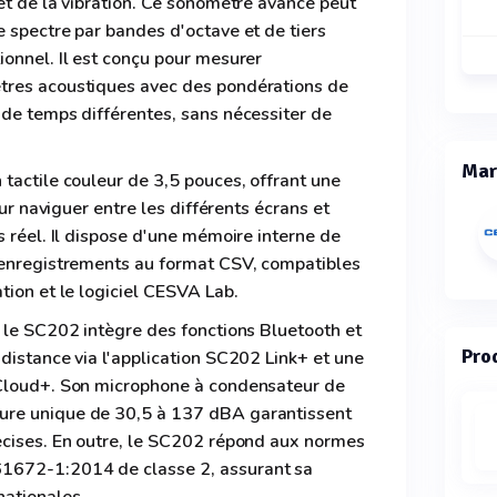
et de la vibration. Ce sonomètre avancé peut
 spectre par bandes d'octave et de tiers
onnel. Il est conçu pour mesurer
tres acoustiques avec des pondérations de
 de temps différentes, sans nécessiter de
Mar
tactile couleur de 3,5 pouces, offrant une
our naviguer entre les différents écrans et
s réel. Il dispose d'une mémoire interne de
 enregistrements au format CSV, compatibles
tion et le logiciel CESVA Lab.
 le SC202 intègre des fonctions Bluetooth et
Prod
distance via l'application SC202 Link+ et une
ACloud+. Son microphone à condensateur de
re unique de 30,5 à 137 dBA garantissent
écises. En outre, le SC202 répond aux normes
1672-1:2014 de classe 2, assurant sa