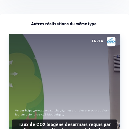
Autres réalisations du même type
ENVEA
Vu sur https://www.envea.global/fr/amesa-b-releve-avec-precision-
les-emissions-de-co2-biogenique/
Taux de CO2 biogène desormais requis par