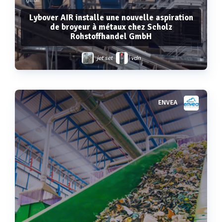
gmbh
Lybover AIR installe une nouvelle aspiration
de broyeur à métaux chez Scholz
Rohstoffhandel GmbH
jet set
vdn
ENVEA
Voir plus