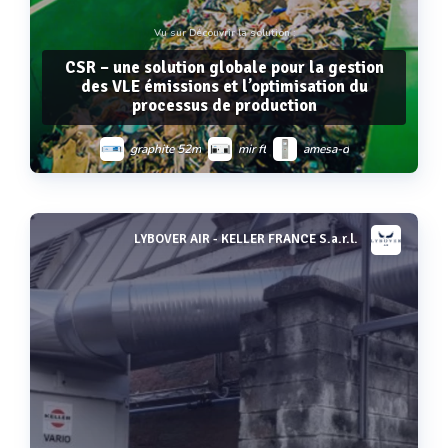
Vu sur Découvrir la solution :
CSR – une solution globale pour la gestion
des VLE émissions et l’optimisation du
processus de production
graphite 52m
mir ft
amesa-d
pcme qal 181
m-sens 3
sm-5
LYBOVER AIR - KELLER FRANCE S.a.r.l.
Voir plus