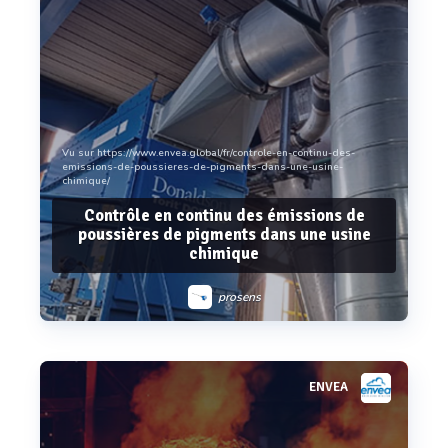
Vu sur https://www.envea.global/fr/controle-en-continu-des-
emissions-de-poussieres-de-pigments-dans-une-usine-
chimique/
Contrôle en continu des émissions de
poussières de pigments dans une usine
chimique
prosens
ENVEA
Voir plus