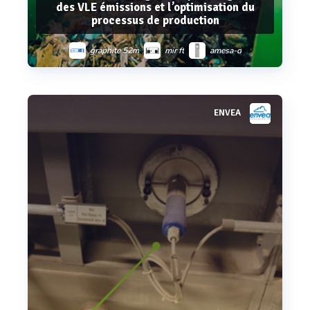
des VLE émissions et l’optimisation du
processus de production
graphite 52m
mir ft
amesa-d
pcme qal 181
m-sens 3
sm-5
ENVEA
Voir plus