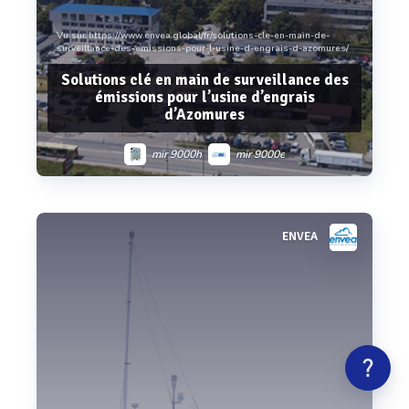
Vu sur https://www.envea.global/fr/solutions-cle-en-main-de-
surveillance-des-emissions-pour-l-usine-d-engrais-d-azomures/
Solutions clé en main de surveillance des
émissions pour l’usine d’engrais
d’Azomures
mir 9000h
mir 9000e
ENVEA
Voir plus