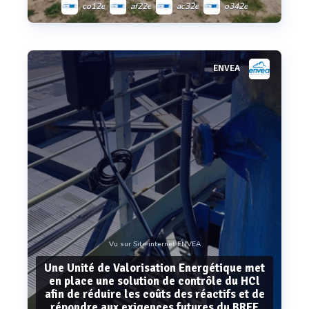
co12e
af22e
ac32e
o342e
mp101m
ENVEA
Voir plus
Vu sur Site internet ENVEA
Une Unité de Valorisation Energétique met
en place une solution de contrôle du HCl
afin de réduire les coûts des réactifs et de
répondre aux exigences futures du BREF