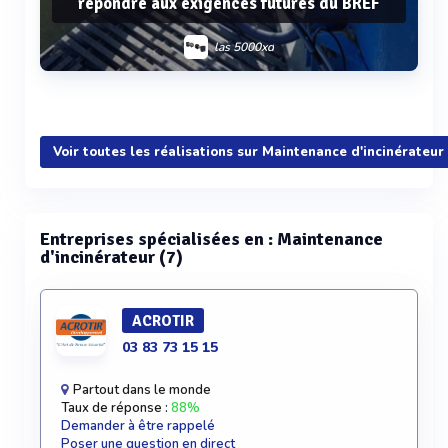
répondre aux exigences futures du BREF
las 5000xd
Voir plus
Voir toutes les réalisations sur Maintenance d'incinérateur
Entreprises spécialisées en : Maintenance
d'incinérateur (7)
ACROTIR
03 83 73 15 15
Partout dans le monde
Taux de réponse :
88%
Demander à être rappelé
Poser une question en direct