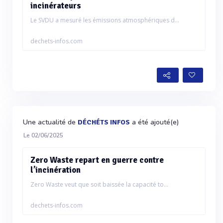
incinérateurs
Le SVDU a mesuré les émissions atmosphériques d...
dechets-infos.com
Une actualité de
a été ajouté(e)
DÉCHÉTS INFOS
Le 02/06/2025
Zero Waste repart en guerre contre
l’incinération
Zero Waste veut que soit baissée la capacité to...
dechets-infos.com