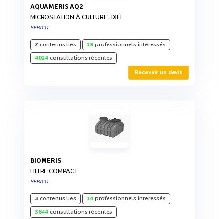
AQUAMERIS AQ2
MICROSTATION À CULTURE FIXÉE
SEBICO
7
contenus liés
19
professionnels intéressés
4024
consultations récentes
Recevoir un devis
BIOMERIS
FILTRE COMPACT
SEBICO
3
contenus liés
14
professionnels intéressés
3644
consultations récentes