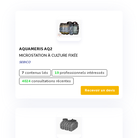
AQUAMERIS AQ2
MICROSTATION À CULTURE FIXÉE
SEBICO
7
contenus liés
19
professionnels intéressés
4024
consultations récentes
Recevoir un devis