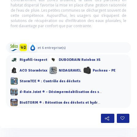
habitat dispersé favorise la mise en place d’une gestion raisonnée
de l’eau de pluie. Les petites communes se déchargent souvent de
cette compétence. Aujourd’hui, les usagers qui s’équipent de
solutions de récupération ou d’infiltration des eaux pluviales, le
font davantage par confort que par contrainte.
et 6 entreprise(s)
Rigofill-inspect
DUBODRAIN Rainbox 3S
ACO Stormbrixx
NIDAGRAVEL
Packeau - PE
StormTEE ® : Contrôle des déchets
d-Rain Joint ® - Désimperméabilisation des sols
BioSTORM ® : Rétention des déchets et hydrocarbures