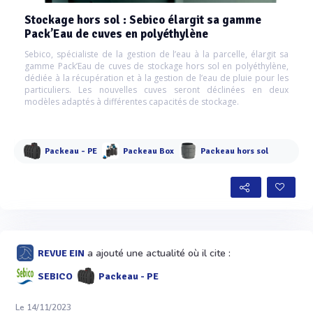
Stockage hors sol : Sebico élargit sa gamme
Pack’Eau de cuves en polyéthylène
Sebico, spécialiste de la gestion de l’eau à la parcelle, élargit sa
gamme Pack’Eau de cuves de stockage hors sol en polyéthylène,
dédiée à la récupération et à la gestion de l’eau de pluie pour les
particuliers. Les nouvelles cuves seront déclinées en deux
modèles adaptés à différentes capacités de stockage.
Packeau - PE
Packeau Box
Packeau hors sol
a ajouté une actualité où il cite :
REVUE EIN
SEBICO
Packeau - PE
Le 14/11/2023