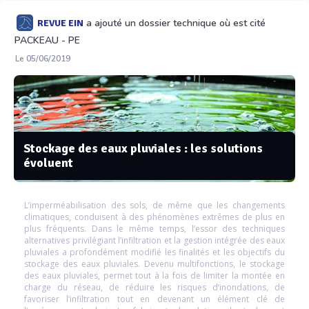
a ajouté un dossier technique où est cité
REVUE EIN
PACKEAU - PE
Le 05/06/2019
Stockage des eaux pluviales : les solutions
évoluent
L’imperméabilisation des sols, de même que les changements
climatiques, conduisent à des phénomènes extrêmes de plus en
plus fréquents. Dans le même temps, l’essor des techniques
alternatives privilégiant l’infiltration et la gestion intégrée des eaux
pluviales a profondément modifié les finalités et les objectifs du
stockage des eaux pluviales. Devenu multifonctions, le stockage
des eaux pluviales, permet tout à la fois de limiter la montée en
charge du réseau, de réduire les risques d’inondations, de
favoriser l’infiltration tout en devenant un élément clé de