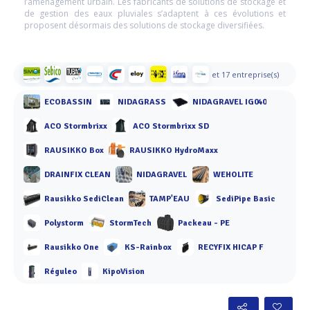
l’aménagement urbain. Les fabricants de solutions de stockage et
de gestion des eaux pluviales s’adaptent à ces évolutions et
proposent désormais des solutions de stockage diversifiées.
et 17 entreprise(s)
ECOBASSIN
NIDAGRASS
NIDAGRAVEL IG040
ACO Stormbrixx
ACO Stormbrixx SD
RAUSIKKO Box
RAUSIKKO HydroMaxx
DRAINFIX CLEAN
NIDAGRAVEL
WEHOLITE
Rausikko SediClean
TAMP'EAU
SediPipe Basic
Polystorm
StormTech
Packeau - PE
Rausikko One
KS-Rainbox
RECYFIX HICAP F
Réguleo
KipoVision