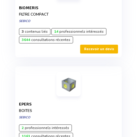
BIOMERIS
FILTRE COMPACT
SEBICO
3
contenus liés
14
professionnels intéressés
3644
consultations récentes
Recevoir un devis
EPERS
BOITES
SEBICO
2
professionnels intéressés
1161
consultations récentes