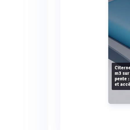
Citern
m3 sur
pente :
et acc