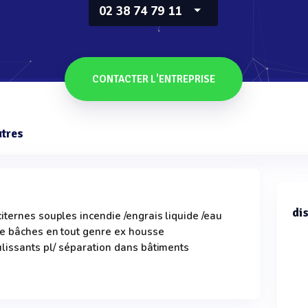
02 38 74 79 11
CONTACTER L'ENTREPRISE
utres
di
iternes souples incendie /engrais liquide /eau
re bâches en tout genre ex housse
ulissants pl/ séparation dans bâtiments