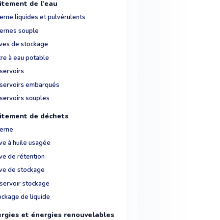
itement de l'eau
erne liquides et pulvérulents
ternes souple
ves de stockage
tre à eau potable
servoirs
servoirs embarqués
servoirs souples
itement de déchets
terne
ve à huile usagée
ve de rétention
ve de stockage
servoir stockage
ockage de liquide
rgies et énergies renouvelables