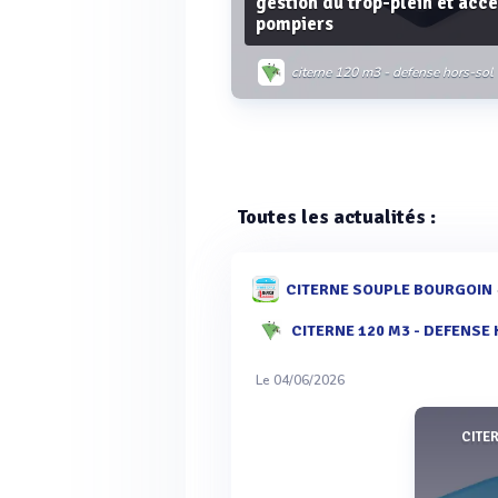
gestion du trop-plein et acc
pompiers
citerne 120 m3 - defense hors-sol
Voir plus
Toutes les actualités :
CITERNE SOUPLE BOURGOIN
CITERNE 120 M3 - DEFENSE
Le 04/06/2026
CITE