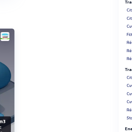
Tra
Cit
Ci
Cu
Fil
Ré
Ré
Ré
Tra
Ci
Cu
Cu
Cu
Ré
St
 m3
:
Ene