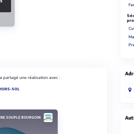
ès
Fe
Séc
pro
Cu
Mat
Pr
Adr
a partagé une réalisation avec :
 HORS-SOL
Aut
RNE SOUPLE BOURGOIN