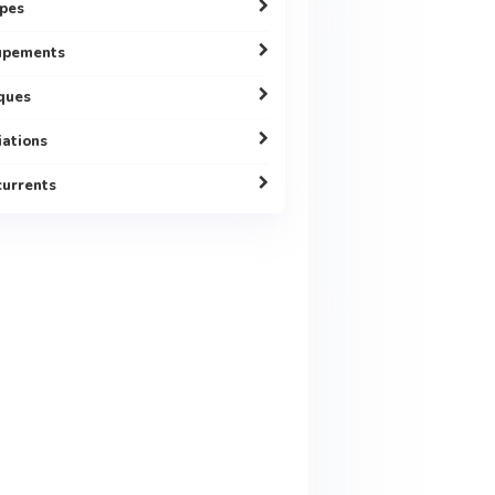
pes
upements
ques
liations
urrents