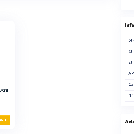
Inf
SI
Chi
Eff
AP
Ca
S-SOL
N°
evis
Act