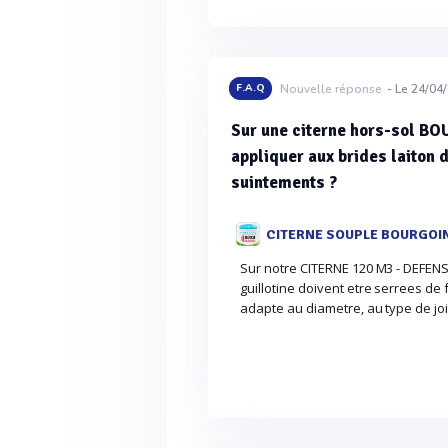
F.A.Q
Nouvelle réponse
- Le 24/04
Sur une citerne hors-sol B
appliquer aux brides laiton 
suintements ?
CITERNE SOUPLE BOURGOI
Sur notre CITERNE 120 M3 - DEFENS
guillotine doivent etre serrees de
adapte au diametre, au type de join