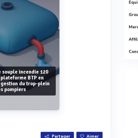
Equi
Gro
Mar
Affi
Conc
e souple incendie 120
 plateforme BTP en
 gestion du trop-plein
ès pompiers
Voir plus
Partager
Aimer