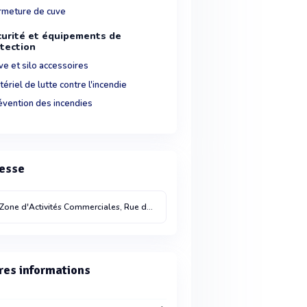
rmeture de cuve
urité et équipements de
tection
ve et silo accessoires
ériel de lutte contre l'incendie
évention des incendies
esse
Zone d'Activités Commerciales, Rue de Montbary
Ormes
45140
res informations