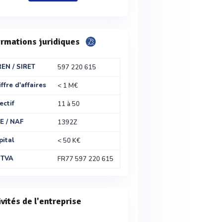
ormations juridiques
REN / SIRET
597 220 615
ffre d'affaires
< 1 M€
ectif
11 à 50
E / NAF
1392Z
pital
< 50 K€
 TVA
FR77 597 220 615
ivités de l'entreprise