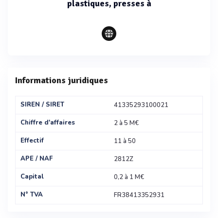
plastiques, presses à
Informations juridiques
SIREN / SIRET
41335293100021
Chiffre d'affaires
2 à 5 M€
Effectif
11 à 50
APE / NAF
2812Z
Capital
0,2 à 1 M€
N° TVA
FR38413352931