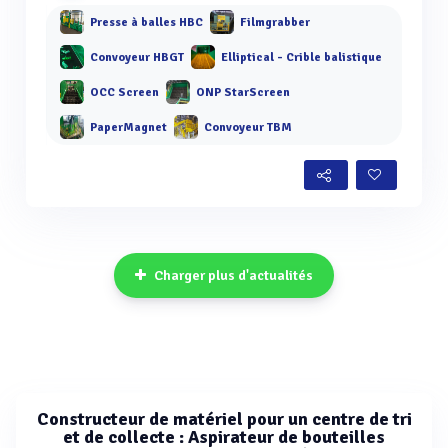
Presse à balles HBC
Filmgrabber
Convoyeur HBGT
Elliptical - Crible balistique
OCC Screen
ONP StarScreen
PaperMagnet
Convoyeur TBM
Charger plus d'actualités
Constructeur de matériel pour un centre de tri
et de collecte : Aspirateur de bouteilles