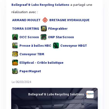
a partagé une
Bollegraaf & Lubo Recycling Solutions
réalisation avec :
ARMAND MOULET
BRETAGNE HYDRAULIQUE
TOMRA SORTING
Filmgrabber
OCC Screen
ONP StarScreen
Presse à balles HBC
Convoyeur HBGT
Convoyeur TBM
Elliptical - Crible balistique
PaperMagnet
Le 06/03/2024
Bollegraaf & Lubo Recycling Solutions