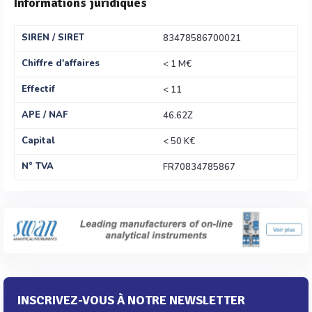
Informations juridiques
SIREN / SIRET
83478586700021
Chiffre d'affaires
< 1 M€
Effectif
< 11
APE / NAF
46.62Z
Capital
< 50 K€
N° TVA
FR70834785867
INSCRIVEZ-VOUS À NOTRE NEWSLETTER