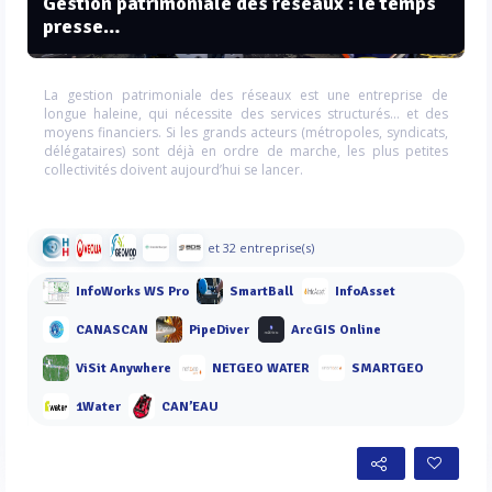
Gestion patrimoniale des réseaux : le temps
presse…
La gestion patrimoniale des réseaux est une entreprise de
longue haleine, qui nécessite des services structurés… et des
moyens financiers. Si les grands acteurs (métropoles, syndicats,
délégataires) sont déjà en ordre de marche, les plus petites
collectivités doivent aujourd’hui se lancer.
et 32 entreprise(s)
InfoWorks WS Pro
SmartBall
InfoAsset
CANASCAN
PipeDiver
ArcGIS Online
ViSit Anywhere
NETGEO WATER
SMARTGEO
1Water
CAN’EAU