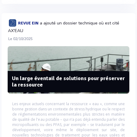
a ajouté un dossier technique où est cité
REVUE EIN
AX'EAU
Le 02/10/2025
Un large éventail de solutions pour préserver
la ressource
Les enjeux actuels concernant la ressource « eau », comme une
bonne gestion dans un contexte de stress hydrique ou le respect
de réglementations environnementales plus strictes en matière
de qualité de l'eau potable – qui n’a pas déjà entendu parler des
micropolluants ou des PFAS, par exemple – se traduisent par le
développement, voire même le déploiement sur site, de
nouvelles technologies de traitement pour les eaux usées et