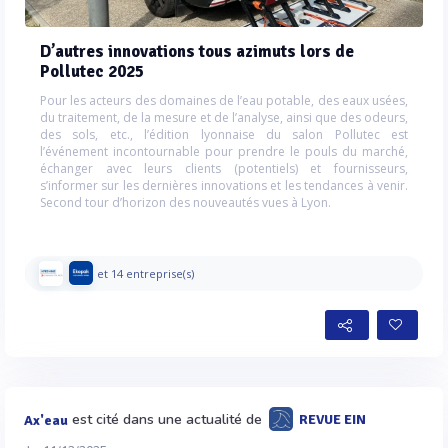
D’autres innovations tous azimuts lors de
Pollutec 2025
Pour les acteurs des domaines de l’eau potable, des eaux usées,
du traitement, de la mesure et de l’analyse, ainsi que des odeurs,
des sols, etc., l’édition lyonnaise du salon Pollutec est
l’événement incontournable pour prendre le pouls du marché,
échanger avec leurs clients (potentiels) et fournisseurs,
s’informer sur les dernières innovations et les tendances à venir.
Second tour d’horizon des nouveautés vues à Lyon.
et 14 entreprise(s)
est cité dans une actualité de
REVUE EIN
Ax'eau