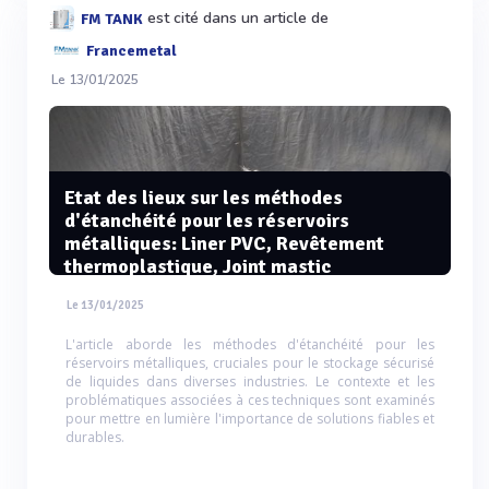
est cité dans un article de
FM TANK
Francemetal
Le 13/01/2025
Etat des lieux sur les méthodes
d'étanchéité pour les réservoirs
métalliques: Liner PVC, Revêtement
thermoplastique, Joint mastic
Le 13/01/2025
L'article aborde les méthodes d'étanchéité pour les
réservoirs métalliques, cruciales pour le stockage sécurisé
de liquides dans diverses industries. Le contexte et les
problématiques associées à ces techniques sont examinés
pour mettre en lumière l'importance de solutions fiables et
durables.