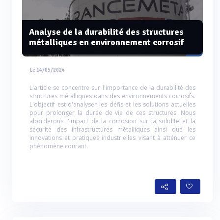
Analyse de la durabilité des structures
métalliques en environnement corrosif
Le 14/05/2024
L'article se concentre sur l'importance de la durabilité des
structures métalliques dans des environnements corrosifs.
L'objectif est d'analyser les défis et les solutions actuelles
pour prolonger la durée de vie de ces structures. Nous
aborderons l'impact de la corrosion sur la solidité et la
sécurité des infrastructures métalliques ainsi que les
innovations et pratiques industrielles visant à atténuer ce
phénomène courant.