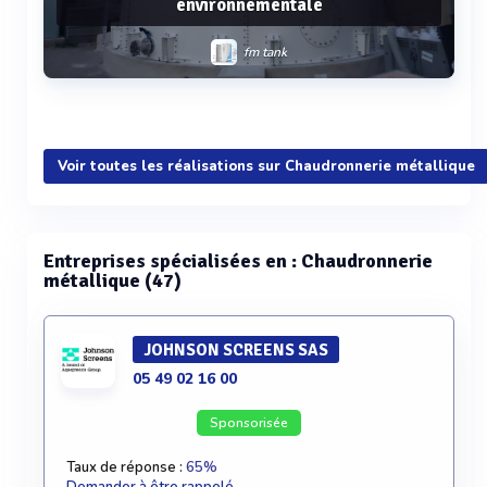
environnementale
fm tank
Voir plus
Voir toutes les réalisations sur Chaudronnerie métallique
Entreprises spécialisées en : Chaudronnerie
métallique (47)
JOHNSON SCREENS SAS
05 49 02 16 00
Sponsorisée
Taux de réponse :
65%