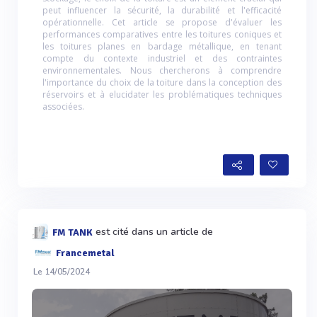
peut influencer la sécurité, la durabilité et l'efficacité
opérationnelle. Cet article se propose d'évaluer les
performances comparatives entre les toitures coniques et
les toitures planes en bardage métallique, en tenant
compte du contexte industriel et des contraintes
environnementales. Nous chercherons à comprendre
l'importance du choix de la toiture dans la conception des
réservoirs et à elucidater les problématiques techniques
associées.
est cité dans un article de
FM TANK
Francemetal
Le 14/05/2024