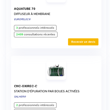
AQUATUBE 70
DIFFUSEUR À MEMBRANE
EUROPELEC®
3
professionnels intéressés
2409
consultations récentes
Recevoir un devis
CHC-OXIREC-C
STATION D'ÉPURATION PAR BOUES ACTIVÉES
SALHER®
2
professionnels intéressés