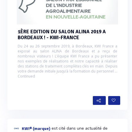
1ÈRE EDITION DU SALON ALINA 2019 A
BORDEAUX ! - KWI-FRANCE
Du 24 au 26 septembre 2019, à Bordeaux, KWI France a
exposé au salon ALINA de Bordeaux et a reçu de
nombreux visiteurs ! L’équipe KWI France a pu présenter
nos exemples de réalisations et notre capacité à réaliser
des stations de traitement complètes clés en main. Depuis
votre demande initiale jusqu’à la formation du personnel …
Continued
est cité dans une actualité de
KWI® (marque)