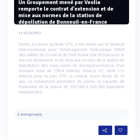
Un Groupement mené par Veolia
remporte le contrat d’extension et de
mise aux normes de la station de
dépollution de Bonneuil-en-France
Le 15/11/2017
Veolia, à travers sa filiale OTV, a été retenu par le Syndicat
Intercommunal pour l’Aménagement Hydraulique (SIAH)
des vallées du Croult et du Petit Rosne (Val d’Oise) pour le
marché d’extension et de mise aux normes de la station de
dépollution des eaux usées de Bonneuil-en-France. D’un
montant total de 199,4 millions d’euros HT, dont 112
millions pour la part OTV, ce contrat, d’une durée de 10
ans, va notamment permettre de porter la capacité de
traitement de la station de 350 000 à 500 000 Equivalent
Habitant (EH).
2 entreprise(s)