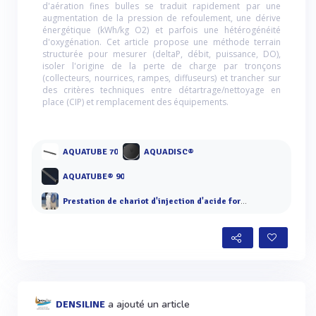
d'aération fines bulles se traduit rapidement par une
augmentation de la pression de refoulement, une dérive
énergétique (kWh/kg O2) et parfois une hétérogénéité
d'oxygénation. Cet article propose une méthode terrain
structurée pour mesurer (deltaP, débit, puissance, DO),
isoler l'origine de la perte de charge par tronçons
(collecteurs, nourrices, rampes, diffuseurs) et trancher sur
des critères techniques entre détartrage/nettoyage en
place (CIP) et remplacement des équipements.
AQUATUBE 70
AQUADISC®
AQUATUBE® 90
Prestation de chariot d'injection d'acide formique
a ajouté un article
DENSILINE