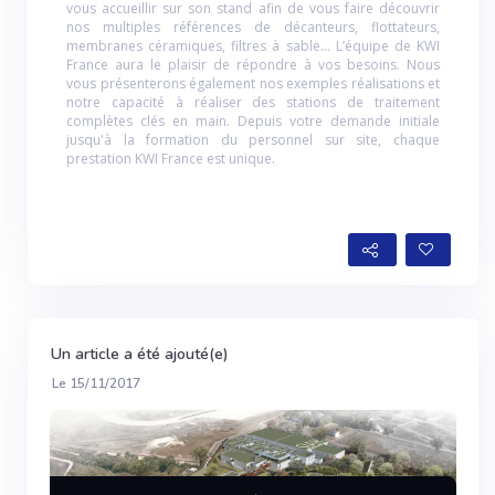
vous accueillir sur son stand afin de vous faire découvrir
nos multiples références de décanteurs, flottateurs,
membranes céramiques, filtres à sable… L’équipe de KWI
France aura le plaisir de répondre à vos besoins. Nous
vous présenterons également nos exemples réalisations et
notre capacité à réaliser des stations de traitement
complètes clés en main. Depuis votre demande initiale
jusqu'à la formation du personnel sur site, chaque
prestation KWI France est unique.
Un article a été ajouté(e)
Le 15/11/2017