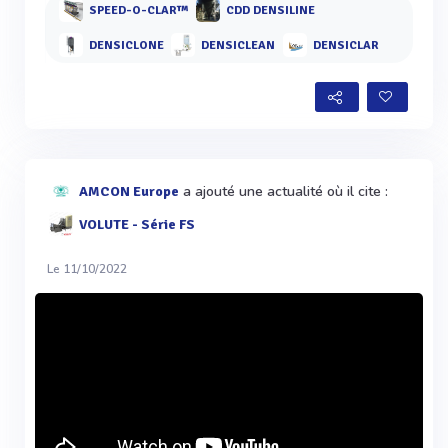
SPEED-O-CLAR™
CDD DENSILINE
DENSICLONE
DENSICLEAN
DENSICLAR
a ajouté une actualité où il cite :
AMCON Europe
VOLUTE - Série FS
Le 11/10/2022