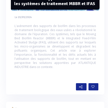
les systèmes de traitement MBBR et IFAS
Le 19/09/2024
L'avènement des supports de biofilm dans les processus
de traitement biologique des eaux usées a révolutionné le
domaine de l'épuration. Ces systèmes, tels que le Moving
Bed Biofilm Reactor (MBBR) et le Integrated Fixed-Film
Activated Sludge (IFAS), utilisent des supports sur lesquels
les micro-organismes se développent et dégradent les
polluants organiques. Cet article vise à explorer
l'importance, la fonctionnalité et les défis actuels liés à
l'utilisation des supports de biofilm, tout en mettant en
perspective les solutions apportées par ATLANTIQUE
INDUSTRIE dans ce contexte.