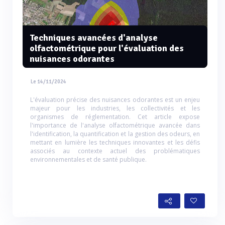
Techniques avancées d'analyse
olfactométrique pour l'évaluation des
nuisances odorantes
Le 14/11/2024
L'évaluation précise des nuisances odorantes est un enjeu
majeur pour les industries, les collectivités et les
organismes de réglementation. Cet article expose
l'importance de l'analyse olfactométrique avancée dans
l'identification, la quantification et la gestion des odeurs, en
mettant en lumière les techniques innovantes et les défis
associés au contexte actuel des problématiques
environnementales et de santé publique.