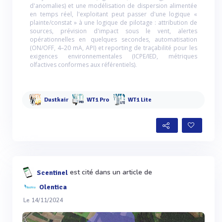
d'anomalies) et une modélisation de dispersion alimentée
en temps réel, l'exploitant peut passer d'une logique «
plainte/constat » à une logique de pilotage : attribution de
sources, prévision d'impact sous le vent, alertes
opérationnelles en quelques secondes, automatisation
(ON/OFF, 4–20 mA, API) et reporting de traçabilité pour les
exigences environnementales (ICPE/IED, métriques
olfactives conformes aux référentiels).
Dustkair
WT1 Pro
WT1 Lite
est cité dans un article de
Scentinel
Olentica
Le 14/11/2024