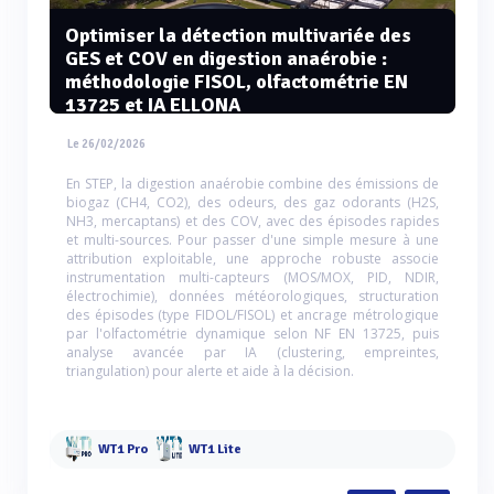
Optimiser la détection multivariée des
GES et COV en digestion anaérobie :
méthodologie FISOL, olfactométrie EN
13725 et IA ELLONA
Le 26/02/2026
En STEP, la digestion anaérobie combine des émissions de
biogaz (CH4, CO2), des odeurs, des gaz odorants (H2S,
NH3, mercaptans) et des COV, avec des épisodes rapides
et multi-sources. Pour passer d'une simple mesure à une
attribution exploitable, une approche robuste associe
instrumentation multi-capteurs (MOS/MOX, PID, NDIR,
électrochimie), données météorologiques, structuration
des épisodes (type FIDOL/FISOL) et ancrage métrologique
par l'olfactométrie dynamique selon NF EN 13725, puis
analyse avancée par IA (clustering, empreintes,
triangulation) pour alerte et aide à la décision.
WT1 Pro
WT1 Lite