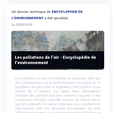
Un dossier technique de
ENCYCLOPEDIE DE
a été ajouté(e)
L'ENVIRONNEMENT
Le 20/03/2019
Les pollutions de l'air - Encyclopédie de
l'environnement
Les pollutions de l’air sont multiples et anciennes. Elles ont
des conséquences sur la santé humaine mais aussi sur la
biosphère, en particulier la végétation, l’atmosphère et les
climats de la planète. Les rejets dans l’atmosphère
résultant des activités humaines viennent s’ajouter à des
constituants d’origine naturelle souvent de même nature
que les polluants. Un survol historique des pollutions de
l’atmosphère avec les épisodes dramatiques les plus
célèbres est présenté. Les conséquences des pollutions se