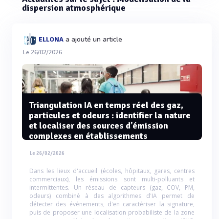
dispersion atmosphérique
a ajouté un article
ELLONA
Le 26/02/2026
Triangulation IA en temps réel des gaz,
particules et odeurs : identifier la nature
et localiser des sources d’émission
complexes en établissements
Le 26/02/2026
Dans les lieux d'accueil (écoles, hôpitaux, gares, centres
commerciaux), les émissions sont multi-polluants et
intermittentes. Un réseau de capteurs (gaz, COV, PM,
odeurs) combiné à des algorithmes d'IA permet de
détecter des événements, d'en caractériser la signature,
puis de proposer une localisation probabiliste de la zone