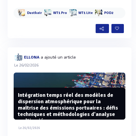
Dustkair
WT1 Pro
WT1 Lite
POD2
a ajouté un article
ELLONA
Le 26/02/2026
Intégration temps réel des modèles de
dispersion atmosphérique pour la
maîtrise des émissions portuaires : défis
techniques et méthodologies d'analyse
multivariée
Le 26/02/2026