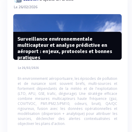
Le 26/02/2026
Surveillance environnementale
multicapteur et analyse prédictive en
aéroport : enjeux, protocoles et bonnes
pratiques
Le 26/02/2026
En environnement aéroportuaire, les épisodes de pollution
et de nuisance sont souvent brefs, multi-sources et
fortement dépendants de la météo et de l'exploitation
(LTO, APU, GSE, trafic, dégivrage). Une stratégie efficace
combine mesures multicapteurs haute fréquence (gaz,
COV/TVOC, PM1/PM2.5/PM10, odeurs, bruit), QA/QC
rigoureux, fusion avec les données opérationnelles et
modélisation (dispersion + analytique) pour attribuer les
sources, déclencher des alertes contextualisées et
objectiver les plans d'action.