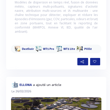
Modèles de dispersion en temps réel, fusion de données
météo, capteurs multi-polluants, signatures d'activité
navire, attribution multi-sources et IA multivariée : une
chaîne technique pour détecter, expliquer et réduire les
épisodes d'émissions (gaz, COV, particules, odeurs et bruit)
en zone portuaire, tout en facilitant le reporting de
conformité (MARPOL Annexe VI, IED, qualité de l'air
ambiant).
Dustkair
WT1 Pro
WT1 Lite
POD2
a ajouté un article
ELLONA
Le 26/02/2026