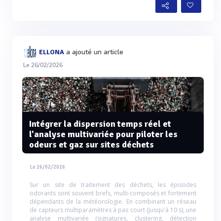
a ajouté un article
ELLONA
Le 26/02/2026
Intégrer la dispersion temps réel et
l'analyse multivariée pour piloter les
odeurs et gaz sur sites déchets
Le 26/02/2026
Sur un site de traitement des déchets, les épisodes
odorants sont souvent brefs, multi-composés et fortement
dépendants de la météorologie. En combinant un réseau
de capteurs multiparamètres à pas court (jusqu'à 10 s), une
analyse multivariée (signatures, clustering, détection