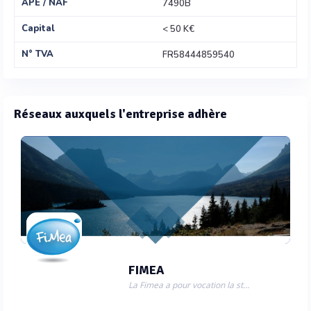
APE / NAF
7490B
Capital
< 50 K€
N° TVA
FR58444859540
Réseaux auxquels l'entreprise adhère
FIMEA
La Fimea a pour vocation la structuration, l'organisation et la défense de la filière Air en France et à l'int