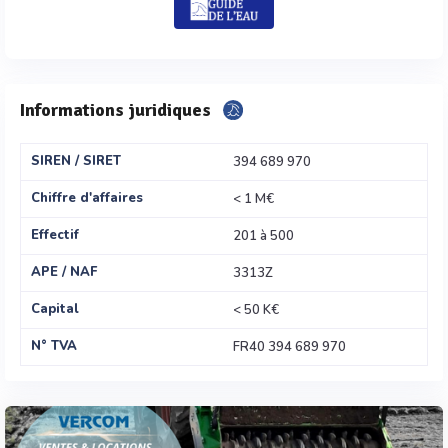
Informations juridiques
SIREN / SIRET
394 689 970
Chiffre d'affaires
< 1 M€
Effectif
201 à 500
APE / NAF
3313Z
Capital
< 50 K€
N° TVA
FR40 394 689 970