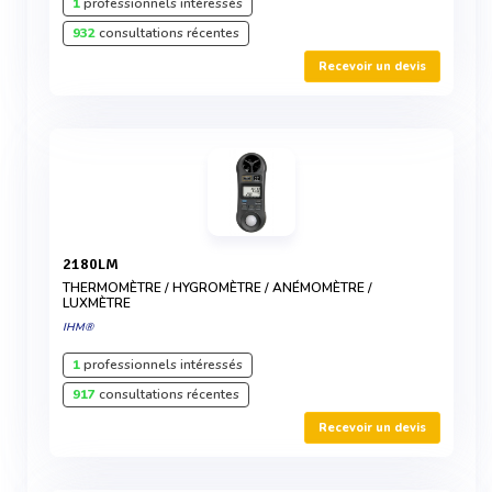
1
professionnels intéressés
932
consultations récentes
Recevoir un devis
2180LM
THERMOMÈTRE / HYGROMÈTRE / ANÉMOMÈTRE /
LUXMÈTRE
IHM®
1
professionnels intéressés
917
consultations récentes
Recevoir un devis