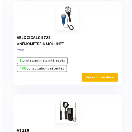
VELOCICALC 5725
ANÉMOMÈTRE À MOULINET
TSI®
1
professionnels intéressés
488
consultations récentes
Recevoir un devis
VT 210