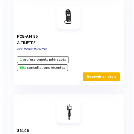
PCE-AM 85
ALTIMÈTRE
PCE INSTRUMENTS®
1
professionnels intéressés
891
consultations récentes
Recevoir un devis
86106