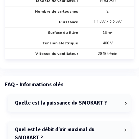
Modèle de ventilateur
PRM 250
Nombre de cartouches
2
Puissance
1,1 kW à 2,2 kW
Surface du filtre
16 m²
Tension électrique
400 V
Vitesse du ventilateur
2845 tr/min
FAQ - Informations clés
Quelle est la puissance du SMOKART ?
La puissance du SMOKART varie entre 1,1 kW et 2,2 kW.
Quel est le débit d'air maximal du
SMOKART ?