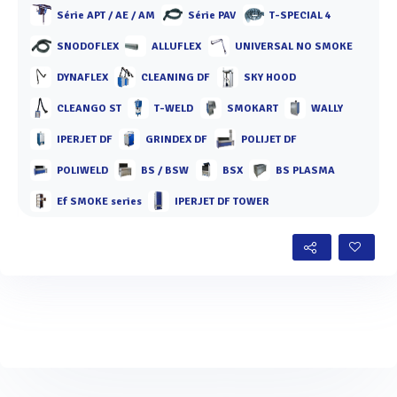
Série APT / AE / AM
Série PAV
T-SPECIAL 4
SNODOFLEX
ALLUFLEX
UNIVERSAL NO SMOKE
DYNAFLEX
CLEANING DF
SKY HOOD
CLEANGO ST
T-WELD
SMOKART
WALLY
IPERJET DF
GRINDEX DF
POLIJET DF
POLIWELD
BS / BSW
BSX
BS PLASMA
Ef SMOKE series
IPERJET DF TOWER