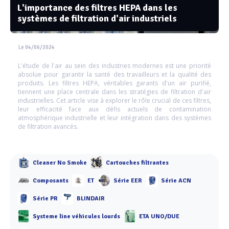
L'importance des filtres HEPA dans les
systèmes de filtration d'air industriels
Le 04/06/2024
L'étude de l'air au sein des industries modernes est une priorité
absolue pour garantir la santé des travailleurs et la qualité des
produits. Les filtres HEPA, véritables garants d'un air purifié,
tiennent une place centrale dans les stratégies de filtration d'air
industrielles. Cet article vise à explorer le rôle crucial de ces filtres,
leur efficacité face aux défis actuels de contamination
atmosphérique industrielle et leur intégration dans des systèmes
de filtration avancés.
Cleaner No Smoke
Cartouches filtrantes
Composants
ET
Série EER
Série ACN
Série PR
BLINDAIR
Systeme line véhicules lourds
ETA UNO/DUE