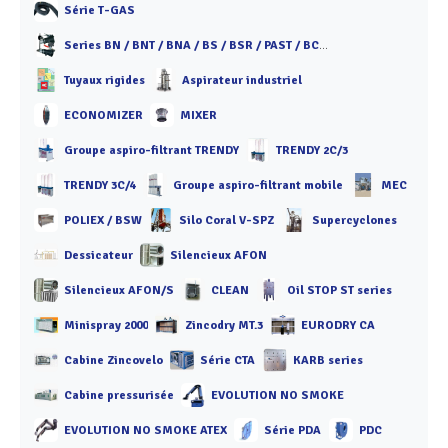
Série T-GAS
Series BN / BNT / BNA / BS / BSR / PAST / BCR / PIPE
Tuyaux rigides
Aspirateur industriel
ECONOMIZER
MIXER
Groupe aspiro-filtrant TRENDY
TRENDY 2C/3
TRENDY 3C/4
Groupe aspiro-filtrant mobile
MEC
POLIEX / BSW
Silo Coral V-SPZ
Supercyclones
Dessicateur
Silencieux AFON
Silencieux AFON/S
CLEAN
Oil STOP ST series
Minispray 2000
Zincodry MT.3
EURODRY CA
Cabine Zincovelo
Série CTA
KARB series
Cabine pressurisée
EVOLUTION NO SMOKE
EVOLUTION NO SMOKE ATEX
Série PDA
PDC