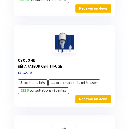
Recevoir un devis
CYCLONE
SÉPARATEUR CENTRIFUGE
STIVENT®
5
contenus liés
11
professionnels intéressés
5226
consultations récentes
Recevoir un devis