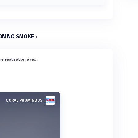
 SMOKE peut traiter un débit d'air maximal de
ION NO SMOKE :
e réalisation avec :
CORAL PROMINDUS