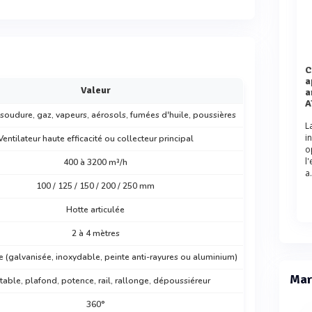
Comparaison des performances 
a
Valeur
a
A
oudure, gaz, vapeurs, aérosols, fumées d'huile, poussières
L
i
Ventilateur haute efficacité ou collecteur principal
o
l
400 à 3200 m³/h
a.
100 / 125 / 150 / 200 / 250 mm
Hotte articulée
2 à 4 mètres
e (galvanisée, inoxydable, peinte anti-rayures ou aluminium)
Mar
 table, plafond, potence, rail, rallonge, dépoussiéreur
360°