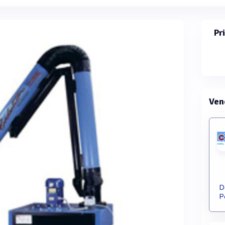
Pr
Ven
D
P