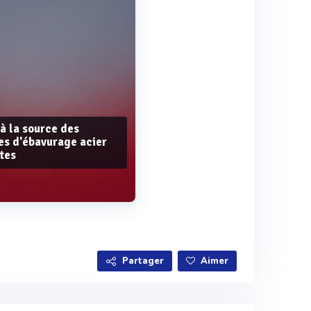
à la source des
es d'ébavurage acier
stes
Voir plus
Partager
Aimer