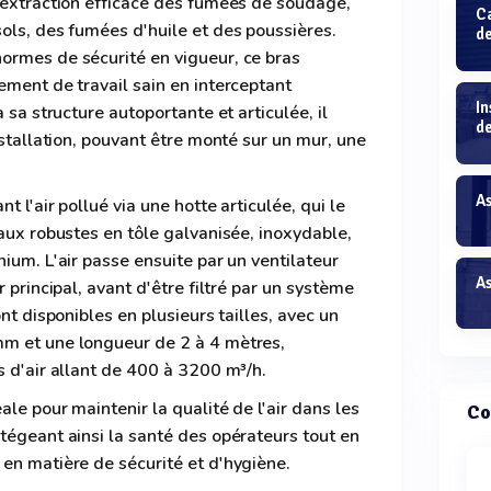
'extraction efficace des fumées de soudage,
C
ols, des fumées d'huile et des poussières.
de
ormes de sécurité en vigueur, ce bras
ement de travail sain en interceptant
In
 sa structure autoportante et articulée, il
d
nstallation, pouvant être monté sur un mur, une
A
t l'air pollué via une hotte articulée, qui le
yaux robustes en tôle galvanisée, inoxydable,
ium. L'air passe ensuite par un ventilateur
A
r principal, avant d'être filtré par un système
ont disponibles en plusieurs tailles, avec un
m et une longueur de 2 à 4 mètres,
s d'air allant de 400 à 3200 m³/h.
ale pour maintenir la qualité de l'air dans les
Co
tégeant ainsi la santé des opérateurs tout en
en matière de sécurité et d'hygiène.