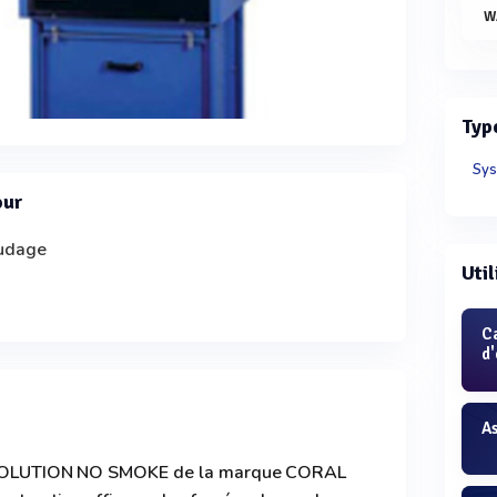
W
Typ
Sys
our
oudage
Util
C
d'
A
é EVOLUTION NO SMOKE de la marque CORAL