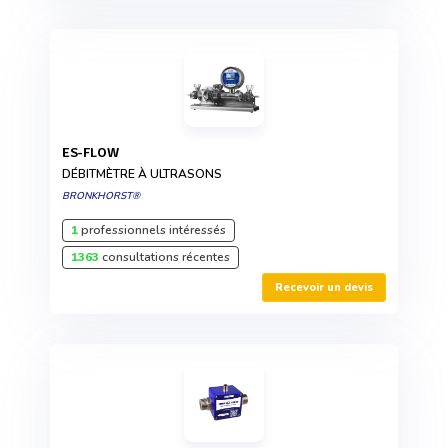
ES-FLOW
DÉBITMÈTRE À ULTRASONS
BRONKHORST®
1
professionnels intéressés
1363
consultations récentes
Recevoir un devis