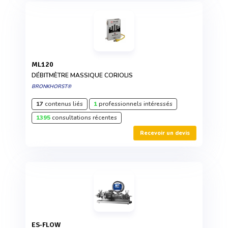
ML120
DÉBITMÈTRE MASSIQUE CORIOLIS
BRONKHORST®
17
contenus liés
1
professionnels intéressés
1395
consultations récentes
Recevoir un devis
ES-FLOW