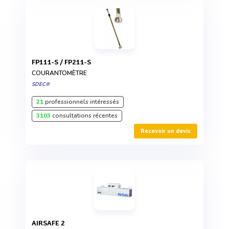
FP111-S / FP211-S
COURANTOMÈTRE
SDEC®
21
professionnels intéressés
3103
consultations récentes
Recevoir un devis
AIRSAFE 2