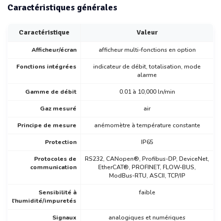
Caractéristiques générales
Caractéristique
Valeur
Afficheur/écran
afficheur multi-fonctions en option
Fonctions intégrées
indicateur de débit, totalisation, mode
alarme
Gamme de débit
0.01 à 10,000 ln/min
Gaz mesuré
air
Principe de mesure
anémomètre à température constante
Protection
IP65
Protocoles de
RS232, CANopen®, Profibus-DP, DeviceNet,
communication
EtherCAT®, PROFINET, FLOW-BUS,
ModBus-RTU, ASCII, TCP/IP
Sensibilité à
faible
l'humidité/impuretés
Signaux
analogiques et numériques