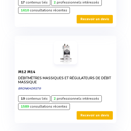
17
contenus liés
2
professionnels intéressés
1610
consultations récentes
Recevoir un devis
M12 M14
DÉBITMÈTRES MASSIQUES ET RÉGULATEURS DE DÉBIT
MASSIQUE
BRONKHORST®
19
contenus liés
2
professionnels intéressés
1589
consultations récentes
Recevoir un devis