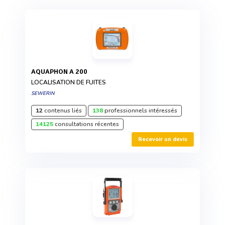
AQUAPHON A 200
LOCALISATION DE FUITES
SEWERIN
12
contenus liés
138
professionnels intéressés
14125
consultations récentes
Recevoir un devis