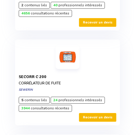
2
contenus liés
40
professionnels intéressés
4656
consultations récentes
Recevoir un devis
SECORR C 200
CORRÉLATEUR DE FUITE
SEWERIN
5
contenus liés
24
professionnels intéressés
3944
consultations récentes
Recevoir un devis