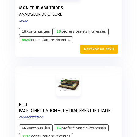
MONITEUR AMI TRIDES
ANALYSEUR DE CHLORE
SWAN
10
contenus liés
16
professionnels intéressés
5929
consultations récentes
Recevoir un devis
PITT
PACK D'INFILTRATION ET DE TRAITEMENT TERTIAIRE
ENVIROSEPTIC®
16
contenus liés
16
professionnels intéressés
3117
consultations récentes