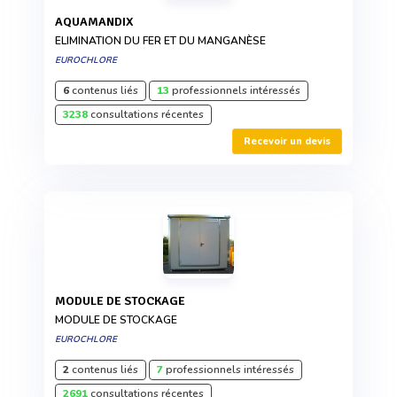
AQUAMANDIX
ELIMINATION DU FER ET DU MANGANÈSE
EUROCHLORE
6
contenus liés
13
professionnels intéressés
3238
consultations récentes
Recevoir un devis
MODULE DE STOCKAGE
MODULE DE STOCKAGE
EUROCHLORE
2
contenus liés
7
professionnels intéressés
2691
consultations récentes