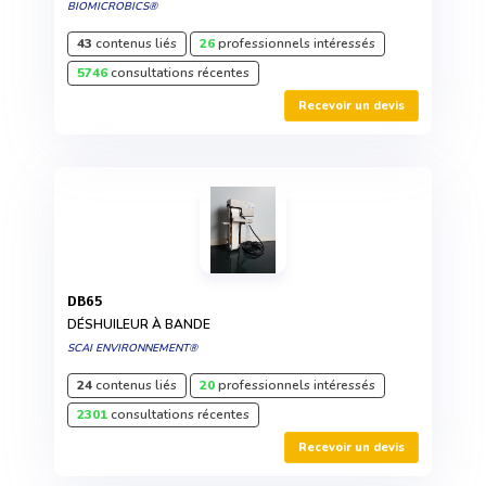
BIOMICROBICS®
43
contenus liés
26
professionnels intéressés
5746
consultations récentes
Recevoir un devis
DB65
DÉSHUILEUR À BANDE
SCAI ENVIRONNEMENT®
24
contenus liés
20
professionnels intéressés
2301
consultations récentes
Recevoir un devis