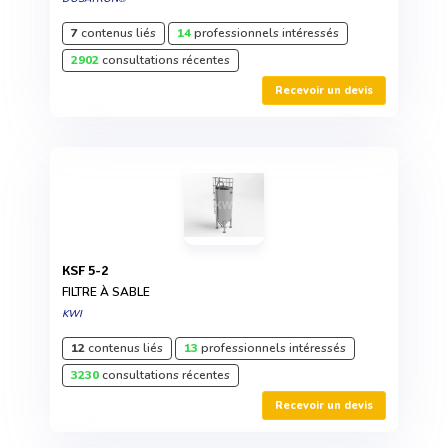
7
contenus liés
14
professionnels intéressés
2902
consultations récentes
Recevoir un devis
KSF 5-2
FILTRE À SABLE
KWI
12
contenus liés
13
professionnels intéressés
3230
consultations récentes
Recevoir un devis