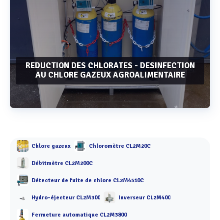
REDUCTION DES CHLORATES - DESINFECTION
AU CHLORE GAZEUX AGROALIMENTAIRE
Voir plus
Chlore gazeux
Chloromètre CL2M20C
Débitmètre CL2M200C
Détecteur de fuite de chlore CL2M4510C
Hydro-éjecteur CL2M300
Inverseur CL2M400
Fermeture automatique CL2M3800