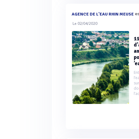
es
AGENCE DE L'EAU RHIN MEUSE
Le 02/04/2020
11
d’
an
po
’e
En
l’
su
do
l’