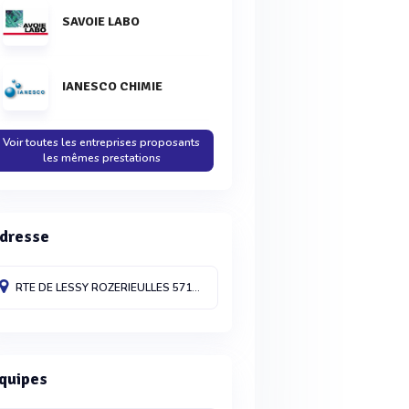
SAVOIE LABO
IANESCO CHIMIE
Voir toutes les entreprises proposants
les mêmes prestations
dresse
RTE DE LESSY
ROZERIEULLES
57160
France
quipes