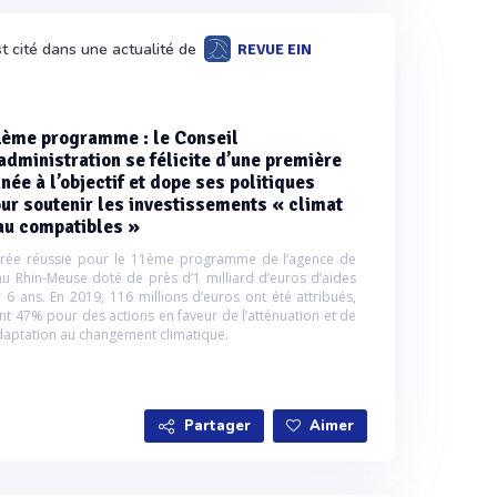
t cité dans une actualité de
REVUE EIN
ème programme : le Conseil
administration se félicite d’une première
née à l’objectif et dope ses politiques
ur soutenir les investissements « climat
au compatibles »
trée réussie pour le 11ème programme de l’agence de
eau Rhin-Meuse doté de près d’1 milliard d’euros d’aides
r 6 ans. En 2019, 116 millions d’euros ont été attribués,
nt 47% pour des actions en faveur de l’atténuation et de
adaptation au changement climatique.
Partager
Aimer