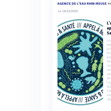
es
AGENCE DE L'EAU RHIN MEUSE
Le 14/12/2020
L’
ap
Sa
Le
au
pr
le
en
fa
ré
no
sa
de
l'
Ma
Ce
mi
rép