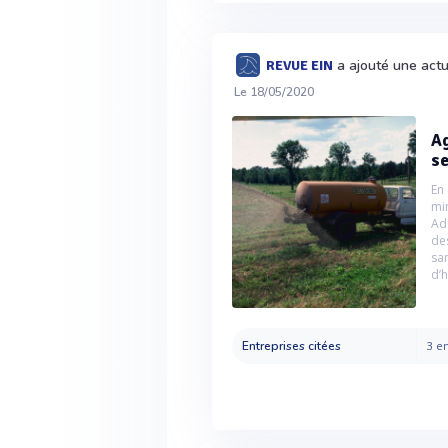
a ajouté une act
REVUE EIN
Le 18/05/2020
Ag
se
En
mi
Ad
de
sa
d’
Entreprises citées
3 en