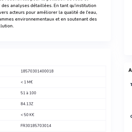
des analyses détaillées. En tant qu'institution
vers acteurs pour améliorer la qualité de l'eau,
rammes environnementaux et en soutenant des
lution.
A
18570301400018
< 1 M€
51 à 100
84.13Z
< 50 K€
FR30185703014