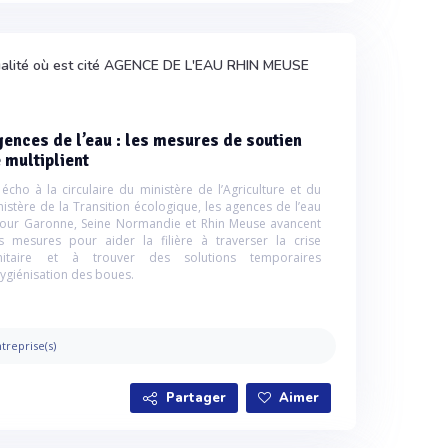
ualité où est cité AGENCE DE L'EAU RHIN MEUSE
ences de l’eau : les mesures de soutien
 multiplient
 écho à la circulaire du ministère de l’Agriculture et du
nistère de la Transition écologique, les agences de l’eau
our Garonne, Seine Normandie et Rhin Meuse avancent
s mesures pour aider la filière à traverser la crise
nitaire et à trouver des solutions temporaires
hygiénisation des boues.
treprise(s)
Partager
Aimer