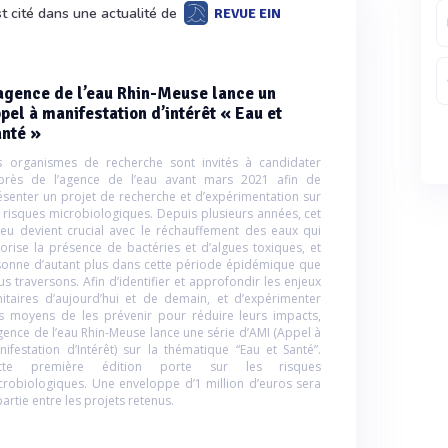
t cité dans une actualité de
REVUE EIN
agence de l’eau Rhin-Meuse lance un
pel à manifestation d’intérêt « Eau et
nté »
s organismes de recherche sont invités à candidater
près de l’agence de l’eau avant mars 2021 afin de
ésenter un projet de recherche et d’expérimentation sur
s risques microbiologiques. Depuis plusieurs années, cet
jeu devient crucial avec le réchauffement des eaux qui
vorise la présence de bactéries et d’algues toxiques, et
sonne d’autant plus dans cette période épidémique que
us traversons. Afin d’identifier et approfondir les enjeux
nitaires d’aujourd’hui et de demain, et d’expérimenter
s moyens de les prévenir pour réduire leurs impacts,
agence de l’eau Rhin-Meuse lance une série d’AMI (Appel à
nifestation d’Intérêt) sur la thématique “Eau et Santé”.
tte première édition porte sur les risques
crobiologiques. Une enveloppe d’1 million d’euros sera
artie entre les projets retenus.