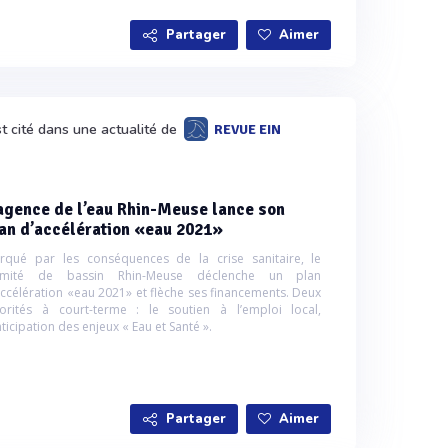
Partager
Aimer
t cité dans une actualité de
REVUE EIN
agence de l’eau Rhin-Meuse lance son
an d’accélération «eau 2021»
rqué par les conséquences de la crise sanitaire, le
mité de bassin Rhin-Meuse déclenche un plan
accélération «eau 2021» et flèche ses financements. Deux
iorités à court-terme : le soutien à l’emploi local,
nticipation des enjeux « Eau et Santé ».
Partager
Aimer