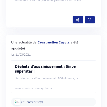
installations sont aujourd’hui présentes sur SINOE.
Une actualité de
a été
Construction Cayola
ajouté(e)
Le 11/03/2021
Déchets d'assainissement : Sinoe
superstar !
Dans le cadre d’un partenariat FNSA-Ademe, la c...
www.constructioncayola.com
et 1 entreprise(s)