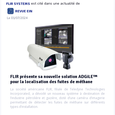
est cité dans une actualité de
FLIR SYSTEMS
REVUE EIN
Le 01/07/2024
FLIR présente sa nouvelle solution ADGiLE™
pour la localisation des fuites de méthane
La société américaine FLIR, filiale de Teledyne Technologies
Incorporated, a dévoilé un nouveau système à destination de
l’industrie pétrolière et gazière, doté d’une caméra d’imagerie
permettant de détecter les fuites de méthane sur différents
types d’installation.