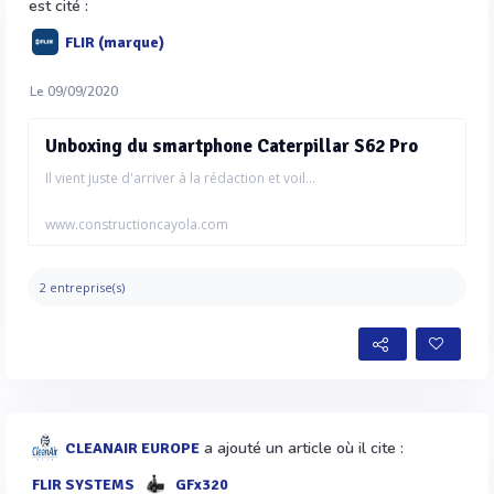
est cité :
FLIR (marque)
Le 09/09/2020
Unboxing du smartphone Caterpillar S62 Pro
Il vient juste d'arriver à la rédaction et voil...
www.constructioncayola.com
2 entreprise(s)
a ajouté un article où il cite :
CLEANAIR EUROPE
FLIR SYSTEMS
GFx320