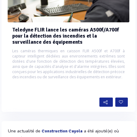
Teledyne FLIR lance les caméras A500f/A700f
pour la détection des incendies et la
surveillance des équipements
Les caméras thermiques en caisson FLIR A500f et A700f à
capteur intelligent dédiées aux environnements extrêmes sont
dotées d'une fonction de détection des températures élevées,
ainsi que de capacités d'analyse et d'alarme intégrées. Elles sont
conçues pour les applications industrielles de détection précoce
des incendies ou de surveillance des équipements en extérieur.
Une actualité de
a été ajouté(e) où
Construction Cayola