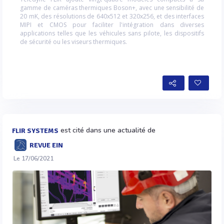
gamme de caméras thermiques Boson+, avec une sensibilité de
20 mK, des résolutions de 640x512 et 320x256, et des interfaces
MIPI et CMOS pour faciliter l'intégration dans diverses
applications telles que les véhicules sans pilote, les dispositifs
de sécurité ou les viseurs thermiques.
est cité dans une actualité de
FLIR SYSTEMS
REVUE EIN
Le 17/06/2021