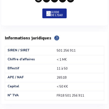
Informations juridiques
SIREN / SIRET
501 256 911
Chiffre d'affaires
< 1 M€
Effectif
11 à 50
APE / NAF
2651B
Capital
< 50 K€
N° TVA
FR18 501 256 911