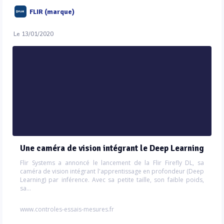
FLIR (marque)
Le 13/01/2020
Une caméra de vision intégrant le Deep Learning
Flir Systems a annoncé le lancement de la Flir Firefly DL, sa
caméra de vision intégrant l'apprentissage en profondeur (Deep
Learning) par inférence. Avec sa petite taille, son faible poids,
sa...
www.controles-essais-mesures.fr