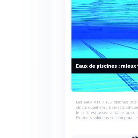
Eaux de piscines : mieux 
Les eaux des 4.135 piscines publi
stricte quant à leurs caractéristiqu
le coût est assez variable puisqu’
Plusieurs solutions existent pour l