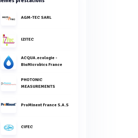
êmes prestations
AGM-TEC SARL
IZITEC
ACQUA.ecologie -
BioMicrobics France
PHOTONIC
MEASUREMENTS
ProMinent France S.A.S
CIFEC