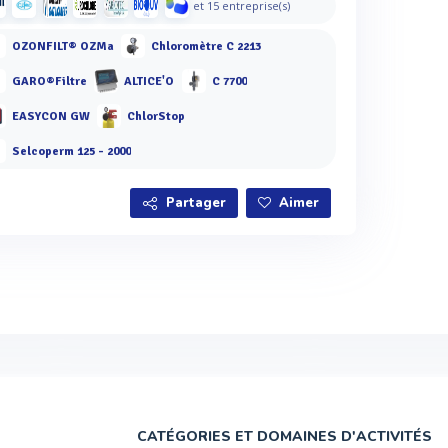
et 15 entreprise(s)
OZONFILT® OZMa
Chloromètre C 2213
GARO®Filtre
ALTICE'O
C 7700
EASYCON GW
ChlorStop
Selcoperm 125 - 2000
Partager
Aimer
CATÉGORIES ET DOMAINES D'ACTIVITÉS