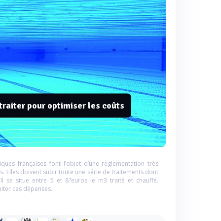
traiter pour optimiser les coûts
ques françaises font l’objet d’une réglementation très
es. Elles doivent subir toute une série de traitements dont
il se situe entre 5 et 8?euros le m3 traité et chauffé.
imiter ces dépenses.