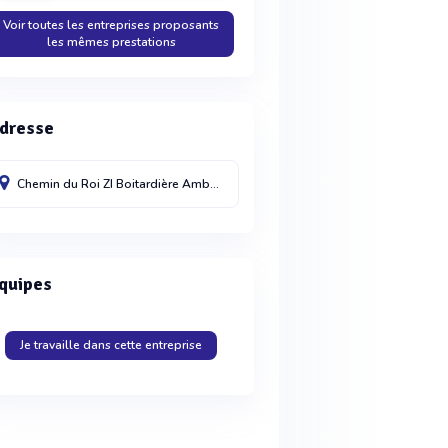
Voir toutes les entreprises proposants
les mêmes prestations
dresse
Chemin du Roi ZI Boitardière
Amboise
37400
quipes
Je travaille dans cette entreprise