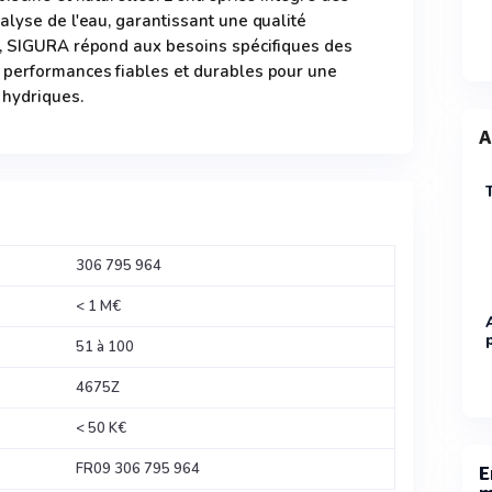
alyse de l'eau, garantissant une qualité
e, SIGURA répond aux besoins spécifiques des
 performances fiables et durables pour une
 hydriques.
A
306 795 964
< 1 M€
51 à 100
4675Z
< 50 K€
FR09 306 795 964
E