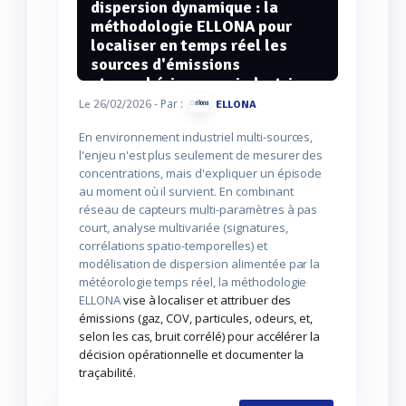
dispersion dynamique : la
méthodologie ELLONA pour
localiser en temps réel les
sources d'émissions
atmosphériques en industrie
lourde
- Par :
Le 26/02/2026
ELLONA
En environnement industriel multi-sources,
l'enjeu n'est plus seulement de mesurer des
concentrations, mais d'expliquer un épisode
au moment où il survient. En combinant
réseau de capteurs multi-paramètres à pas
court, analyse multivariée (signatures,
corrélations spatio-temporelles) et
modélisation de dispersion alimentée par la
météorologie temps réel, la méthodologie
ELLONA
vise à localiser et attribuer des
émissions (gaz, COV, particules, odeurs, et,
selon les cas, bruit corrélé) pour accélérer la
décision opérationnelle et documenter la
traçabilité.