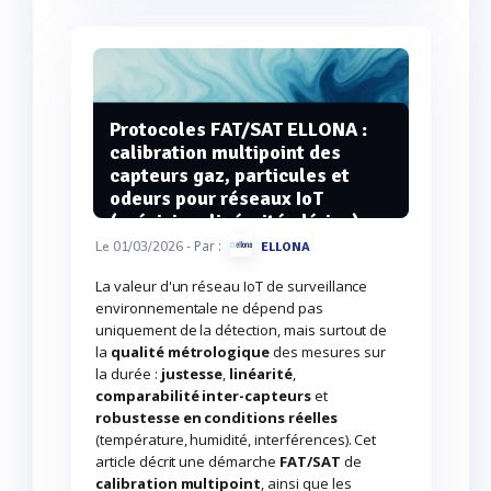
Protocoles FAT/SAT ELLONA :
calibration multipoint des
capteurs gaz, particules et
odeurs pour réseaux IoT
(précision, linéarité, dérive)
- Par :
Le 01/03/2026
ELLONA
La valeur d'un réseau IoT de surveillance
environnementale ne dépend pas
uniquement de la détection, mais surtout de
la
qualité métrologique
des mesures sur
la durée :
justesse
,
linéarité
,
comparabilité inter-capteurs
et
robustesse en conditions réelles
(température, humidité, interférences). Cet
article décrit une démarche
FAT/SAT
de
calibration multipoint
, ainsi que les