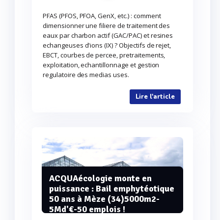
PFAS (PFOS, PFOA, GenX, etc.) : comment
dimensionner une filiere de traitement des
eaux par charbon actif (GAC/PAC) et resines
echangeuses d'ions (IX) ? Objectifs de rejet,
EBCT, courbes de percee, pretraitements,
exploitation, echantillonnage et gestion
regulatoire des medias uses.
Lire l'article
ACQUAécologie monte en
puissance : Bail emphytéotique
50 ans à Mèze (34)5000m2-
5Md'€-50 emplois !