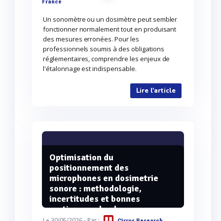
France
Un sonomètre ou un dosimètre peut sembler
fonctionner normalement tout en produisant
des mesures erronées. Pour les
professionnels soumis à des obligations
réglementaires, comprendre les enjeux de
l'étalonnage est indispensable.
Lire l'article
Optimisation du
positionnement des
microphones en dosimetrie
sonore : methodologie,
incertitudes et bonnes
pratiques selon les normes
europeennes
- Par :
Le 30/05/2026
Cirrus Research