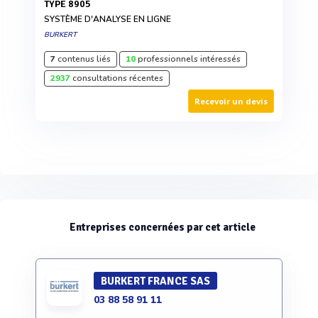
TYPE 8905
SYSTÈME D'ANALYSE EN LIGNE
BURKERT
7
contenus liés
10
professionnels intéressés
2937
consultations récentes
Recevoir un devis
Entreprises concernées par cet article
BURKERT FRANCE SAS
03 88 58 91 11