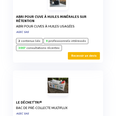
ABRI POUR CUVE À HUILES MINÉRALES SUR
RÉTENTION
ABRI POUR CUVES À HUILES USAGÉES
AGEC SAS
2
contenus liés
9
professionnels intéressés
3007
consultations récentes
Recevoir un devis
LE DÉCHET'TRI®
BAC DE PRÉ-COLLECTE MULTIFLUX
AGEC SAS