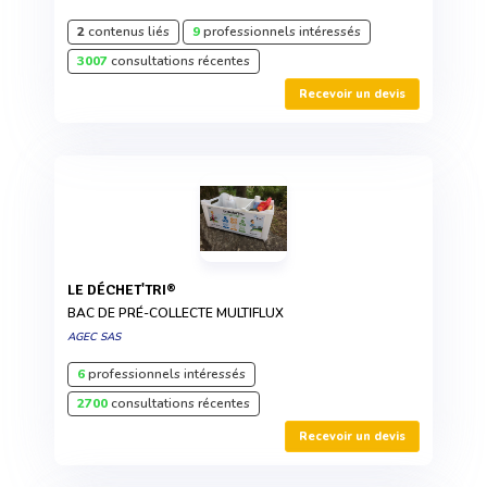
2
contenus liés
9
professionnels intéressés
3007
consultations récentes
Recevoir un devis
LE DÉCHET'TRI®
BAC DE PRÉ-COLLECTE MULTIFLUX
AGEC SAS
6
professionnels intéressés
2700
consultations récentes
Recevoir un devis