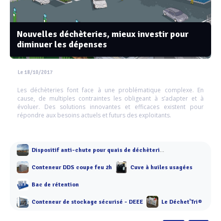
Nouvelles déchèteries, mieux investir pour
diminuer les dépenses
Le 18/10/2017
Les déchèteries font face à une problématique complexe. En
cause, de multiples contraintes les obligeant à s’adapter et à
évoluer. Des solutions innovantes et efficaces existent pour
répondre aux besoins actuels et futurs des exploitants.
Dispositif anti-chute pour quais de déchèterie - Dechetremie®
Conteneur DDS coupe feu 2h
Cuve à huiles usagées
Bac de rétention
Conteneur de stockage sécurisé - DEEE
Le Déchet'Tri®