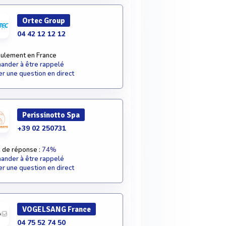
Ortec Group
04 42 12 12 12
ulement en France
nder à être rappelé
r une question en direct
Perissinotto Spa
+39 02 250731
 de réponse :
74%
nder à être rappelé
r une question en direct
VOGELSANG France
04 75 52 74 50