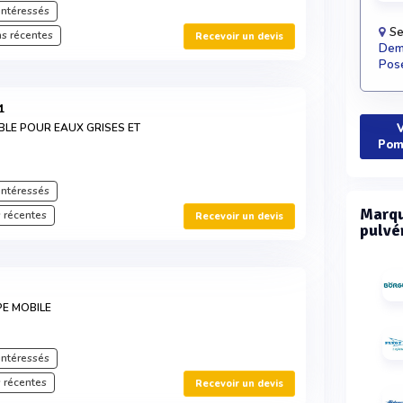
intéressés
Se
s récentes
Recevoir un devis
Dema
Pose
1
LE POUR EAUX GRISES ET
V
Pom
intéressés
Marqu
 récentes
Recevoir un devis
pulvé
E MOBILE
intéressés
 récentes
Recevoir un devis