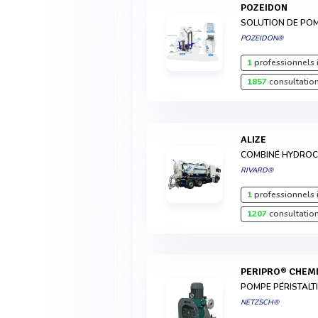
POZEIDON
SOLUTION DE POM
POZEIDON®
1
professionnels 
1857
consultation
ALIZE
COMBINÉ HYDRO
RIVARD®
1
professionnels 
1207
consultation
PERIPRO® CHEM
POMPE PÉRISTALT
NETZSCH®