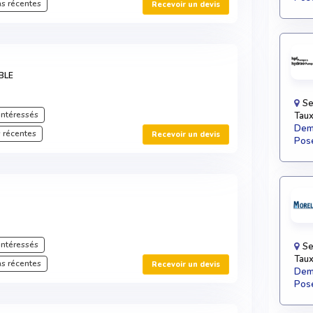
s récentes
Recevoir un devis
BLE
Se
intéressés
Taux
Dema
 récentes
Recevoir un devis
Pose
intéressés
Se
Taux
s récentes
Recevoir un devis
Dema
Pose