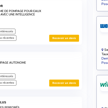
Pose
OR
ÈME DE POMPAGE POUR EAUX
AVEC UNE INTELLIGENCE
intéressés
s récentes
Recevoir un devis
Se
Taux
Dema
MPAGE AUTONOME
Pose
intéressés
s récentes
Recevoir un devis
PLUS
UES PERFORÉS