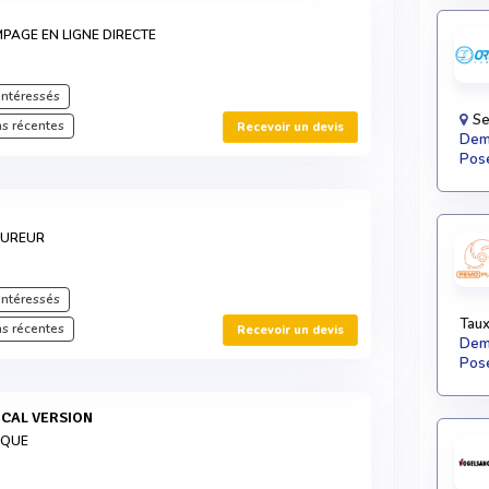
PAGE EN LIGNE DIRECTE
intéressés
Se
s récentes
Recevoir un devis
Dema
Pose
CUREUR
intéressés
Taux
s récentes
Recevoir un devis
Dema
Pose
ICAL VERSION
IQUE