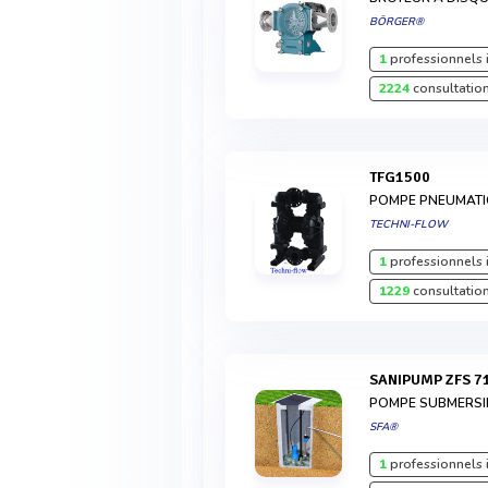
BÖRGER®
1
professionnels 
2224
consultation
TFG1500
POMPE PNEUMATI
TECHNI-FLOW
1
professionnels 
1229
consultation
SANIPUMP ZFS 7
POMPE SUBMERSI
SFA®
1
professionnels 