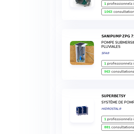
1
professionnels 
1063
consultation
SANIPUMP ZPG 7
POMPE SUBMERSIB
PLUVIALES
SFA®
1
professionnels 
963
consultations
SUPERBETSY
SYSTÈME DE POMP
HIDROSTAL®
1
professionnels 
881
consultations