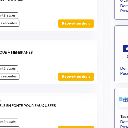
Ch
Dema
Pose
intéressés
s récentes
Recevoir un devis
A
QUE À MEMBRANES
Dema
intéressés
Pose
s récentes
Recevoir un devis
1
BLE EN FONTE POUR EAUX USÉES
Taux
intéressés
Dema
Pose