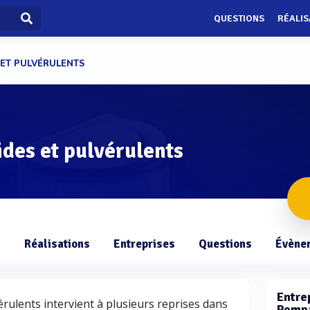
QUESTIONS
RÉALIS
 ET PULVÉRULENTS
des et pulvérulents
s
Réalisations
Entreprises
Questions
Évène
Entrep
rulents intervient à plusieurs reprises dans
Pompa