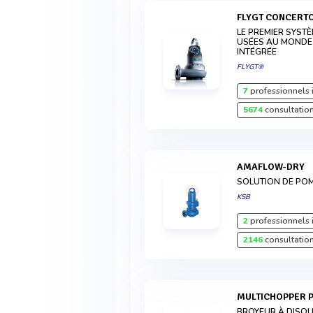
FLYGT CONCERT
LE PREMIER SYST
USÉES AU MONDE 
INTÉGRÉE
FLYGT®
7
professionnels 
5674
consultation
AMAFLOW-DRY
SOLUTION DE PO
KSB
2
professionnels 
2146
consultation
MULTICHOPPER 
BROYEUR À DISQ