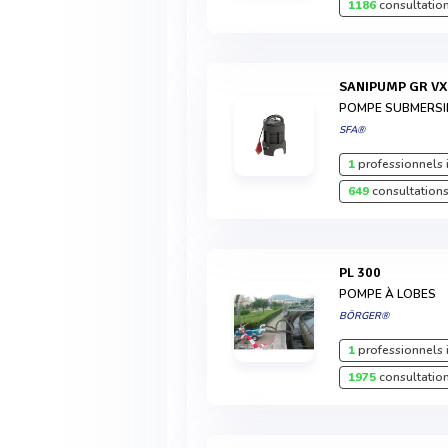
1186
consultation
SANIPUMP GR VX
POMPE SUBMERSI
SFA®
1
professionnels 
649
consultations
PL 300
POMPE À LOBES
BÖRGER®
1
professionnels 
1975
consultation