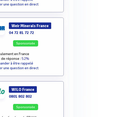
r une question en direct
Weir Minerals France
04 72 81 72 72
Sponsorisée
ulement en France
 de réponse :
52%
nder à être rappelé
r une question en direct
WILO France
0801 802 802
Sponsorisée