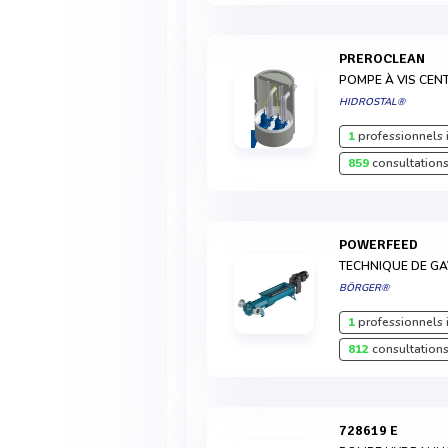
PREROCLEAN
POMPE À VIS CEN
HIDROSTAL®
1
professionnels 
859
consultations
POWERFEED
TECHNIQUE DE GA
BÖRGER®
1
professionnels 
812
consultations
728619 E